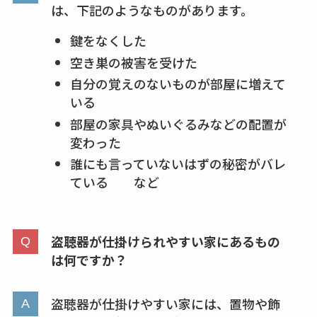
は、下記のようなものがあります。
キーピング販売終了
鍵をなくした
理由はなぜ？売って
ない？売ってる場所
空き巣の被害を受けた
は？代わりの代用品
自分の覚えのないものが部屋に増えて
も調査
いる
部屋の家具やぬいぐるみなどの配置が
クランベリージュー
変わった
スはコンビニで売っ
誰にも言っていないはずの秘密がバレ
てる？薬局やイオン
ている など
は？おすすめや効果
も調査
盗聴器が仕掛けられやすい家にあるもの
は何ですか？
盗聴器が仕掛けやすい家には、置物や飾