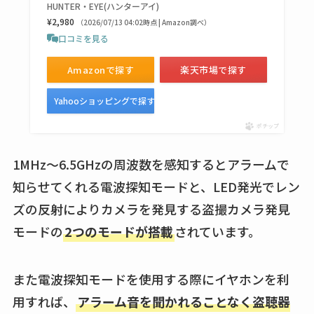
HUNTER・EYE(ハンターアイ)
¥2,980
（2026/07/13 04:02時点 | Amazon調べ）
口コミを見る
Amazonで探す
楽天市場で探す
Yahooショッピングで探す
ポチップ
1MHz～6.5GHzの周波数を感知するとアラームで
知らせてくれる電波探知モードと、LED発光でレン
ズの反射によりカメラを発見する盗撮カメラ発見
モードの
2つのモードが搭載
されています。
また電波探知モードを使用する際にイヤホンを利
用すれば、
アラーム音を聞かれることなく盗聴器