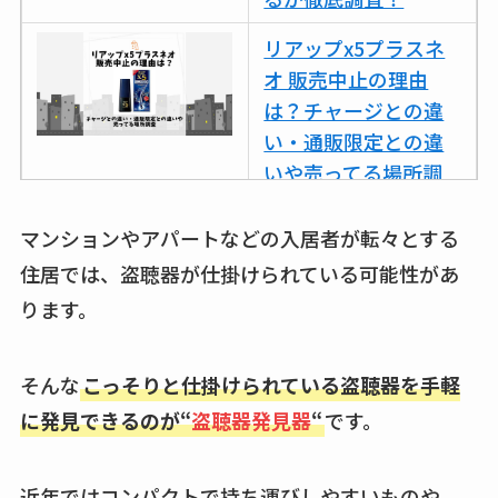
リアップx5プラスネ
オ 販売中止の理由
は？チャージとの違
い・通販限定との違
いや売ってる場所調
査
マンションやアパートなどの入居者が転々とする
ココネシャンプー詰
住居では、盗聴器が仕掛けられている可能性があ
め替えはどこで売っ
ります。
てる？ドンキ・ロフ
トなど販売店や安い
通販調査
そんな
こっそりと仕掛けられている盗聴器を手軽
に発見できるのが“
盗聴器発見器
“
です。
アクアテクトゲルが
売ってる場所はど
こ？楽天・amazonで
近年ではコンパクトで持ち運びしやすいものや、