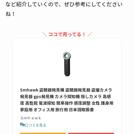
など紹介していくので、ぜひ参考にしてください
売ってない？どこで
売ってるか・代替品
ね！
など解説
＼ ココで売ってる！ ／
ビタクラフトのウル
トラが廃盤？なぜ？
復刻はある？ウルト
ラカパーは品切れ？
売ってる場所調査
キーピング販売終了
理由はなぜ？売って
Smhawk 盗聴器発見機 盗聴器発見器 盗撮カメラ
発見器 gps発見機 カメラ探知機 隠しカメラ 高感
ない？売ってる場所
度 高性能 電波探知 簡単操作 感度調整 女性 護身用
は？代わりの代用品
家庭用 オフィス用 旅行用 日本語取扱書
も調査
Ｓｍｈａｗｋ
口コミを見る
クランベリージュー