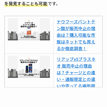
を発見することも可能
です。
ナウフーズパントテ
ン酸が販売中止の理
由は？購入可能な市
販はネットでも買え
るか徹底調査！
リアップx5プラスネ
オ 販売中止の理由
は？チャージとの違
い・通販限定との違
いや売ってる場所調
査
ココネシャンプー詰