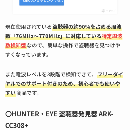
Yahooショッピングで探す
ビタクラフトのウル
ポチップ
トラが廃盤？なぜ？
復刻はある？ウルト
現在使用されている
盗聴器の約90%を占める周波
ラカパーは品切れ？
数「76MHz～770MHz」に対応している
特定周波
売ってる場所調査
数検知型
なので、簡単な操作で盗聴器を見つけや
キーピング販売終了
すくなっています。
理由はなぜ？売って
ない？売ってる場所
また電波レベルを3段階で検知できて、
フリーダイ
は？代わりの代用品
ヤルでのサポート付きのため、初心者でも使いや
も調査
すい
商品です。
クランベリージュー
スはコンビニで売っ
〇HUNTER・EYE 盗聴器発見器 ARK-
てる？薬局やイオン
は？おすすめや効果
CC308+