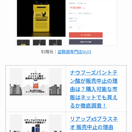
引用元：
盗聴器専門店GUQ
ナウフーズパントテ
ン酸が販売中止の理
由は？購入可能な市
販はネットでも買え
るか徹底調査！
リアップx5プラスネ
オ 販売中止の理由