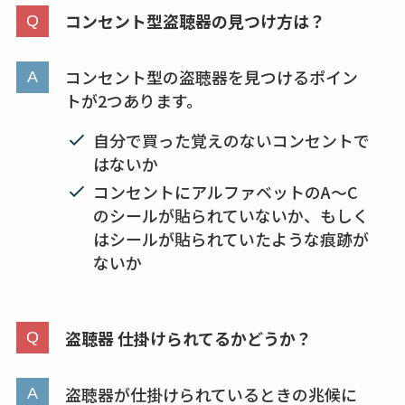
karseellはどこで売っ
コンセント型盗聴器の見つけ方は？
てる？ロフトやハン
ズで買える？楽天や
コンセント型の盗聴器を見つけるポイン
amazonなど通販の販
トが2つあります。
売店も調査
自分で買った覚えのないコンセントで
エッセンシャルフラ
はないか
ットが廃盤？なぜ？
コンセントにアルファベットのA〜C
売ってない？どこで
のシールが貼られていないか、もしく
売ってるか・代替品
はシールが貼られていたような痕跡が
など解説
ないか
ビタクラフトのウル
トラが廃盤？なぜ？
盗聴器 仕掛けられてるかどうか？
復刻はある？ウルト
ラカパーは品切れ？
売ってる場所調査
盗聴器が仕掛けられているときの兆候に