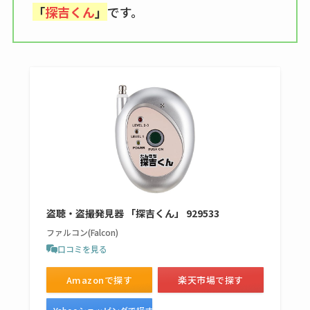
しまむら布団セット
「
探吉くん
」
です。
の料金は？セール・
半額になるのはい
つ？激安販売店・通
販も調査
karseellはどこで売っ
てる？ロフトやハン
ズで買える？楽天や
amazonなど通販の販
売店も調査
盗聴・盗撮発見器 「探吉くん」 929533
エッセンシャルフラ
ファルコン(Falcon)
ットが廃盤？なぜ？
口コミを見る
売ってない？どこで
売ってるか・代替品
Amazonで探す
楽天市場で探す
など解説