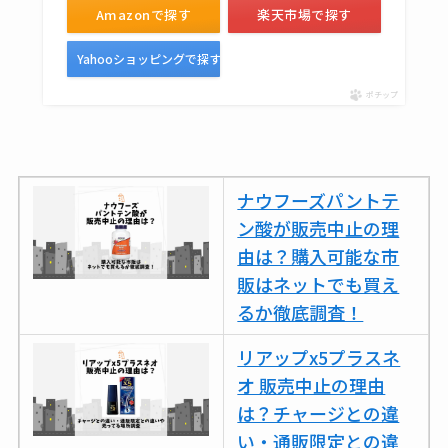
スはコンビニで売っ
Amazonで探す
楽天市場で探す
てる？薬局やイオン
Yahooショッピングで探す
は？おすすめや効果
も調査
ポチップ
ナウフーズパントテ
ン酸が販売中止の理
由は？購入可能な市
販はネットでも買え
るか徹底調査！
リアップx5プラスネ
オ 販売中止の理由
は？チャージとの違
い・通販限定との違