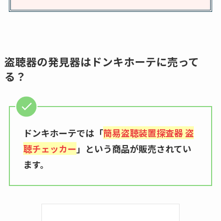
トラが廃盤？なぜ？
復刻はある？ウルト
ラカパーは品切れ？
売ってる場所調査
盗聴器の発見器はドンキホーテに売って
キーピング販売終了
る？
理由はなぜ？売って
ない？売ってる場所
は？代わりの代用品
も調査
ドンキホーテでは「
簡易盗聴装置探査器 盗
クランベリージュー
聴チェッカー
」という商品が販売されてい
スはコンビニで売っ
ます。
てる？薬局やイオン
は？おすすめや効果
も調査