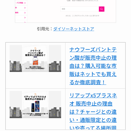
引用元：
ダイソーネットストア
ナウフーズパントテ
ン酸が販売中止の理
由は？購入可能な市
販はネットでも買え
るか徹底調査！
リアップx5プラスネ
オ 販売中止の理由
は？チャージとの違
い・通販限定との違
いや売ってる場所調