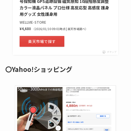
号探知機 GPS追跡設備 磁気感知 10段階感度調整
カラー液晶パネル プロ仕様 高反応型 高感度 護身
用グッズ 女性護身用
WELLVIE-STORE
¥4,680
（2026/01/10 09:01時点 | 楽天市場調べ）
楽天市場で探す
ポチップ
〇Yahoo!ショッピング