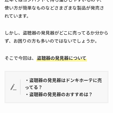
買える？値段や手荒
使い方が簡単なものなどさまざまな製品が発売さ
れの口コミも調査
れています。
しまむら布団セット
の料金は？セール・
しかし、盗聴器の発見器がどこに売ってるか分から
半額になるのはい
ず、お困りの方も多いのではないでしょうか。
つ？激安販売店・通
販も調査
そこで今回は、
盗聴器の発見器について
karseellはどこで売っ
てる？ロフトやハン
ズで買える？楽天や
・盗聴器の発見器はドンキホーテに売
amazonなど通販の販
ってる？
売店も調査
・盗聴器の発見器のおすすめは？
エッセンシャルフラ
ットが廃盤？なぜ？