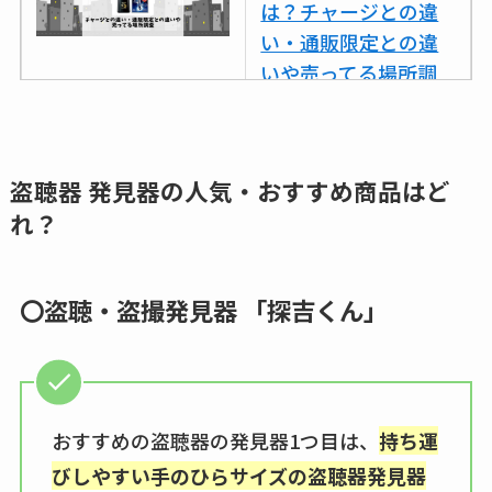
は？チャージとの違
い・通販限定との違
いや売ってる場所調
査
ココネシャンプー詰
め替えはどこで売っ
盗聴器 発見器の
人気・おすすめ商品はど
てる？ドンキ・ロフ
れ？
トなど販売店や安い
通販調査
〇盗聴・盗撮発見器 「探吉くん」
アクアテクトゲルが
売ってる場所はど
こ？楽天・amazonで
買える？値段や手荒
おすすめの盗聴器の発見器1つ目は、
持ち運
れの口コミも調査
びしやすい手のひらサイズの盗聴器発見器