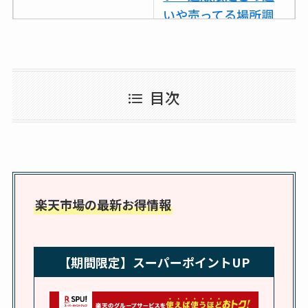
いや売ってる場所調
査
ココネシャンプー詰
め替えはどこで売っ
目次
てる？ドンキ・ロフ
トなど販売店や安い
通販調査
アクアテクトゲルが
売ってる場所はど
楽天市場の最新お得情報
こ？楽天・amazonで
買える？値段や手荒
れの口コミも調査
【期間限定】スーパーポイントUP
しまむら布団セット
の料金は？セール・