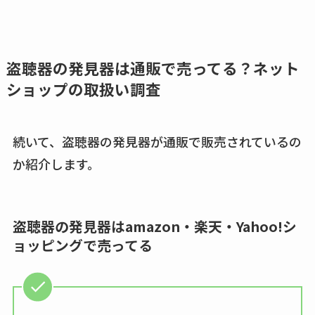
査
ココネシャンプー詰
め替えはどこで売っ
盗聴器の発見器は通販で売ってる？ネット
てる？ドンキ・ロフ
ショップの取扱い調査
トなど販売店や安い
通販調査
続いて、盗聴器の発見器が通販で販売されているの
アクアテクトゲルが
か紹介します。
売ってる場所はど
こ？楽天・amazonで
買える？値段や手荒
盗聴器の発見器はamazon・楽天・Yahoo!シ
れの口コミも調査
ョッピングで売ってる
しまむら布団セット
の料金は？セール・
半額になるのはい