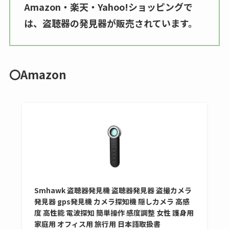
つ？激安販売店・通
Amazon・楽天・Yahoo!ショッピングで
販も調査
は、盗聴器の発見器が販売されています。
karseellはどこで売っ
てる？ロフトやハン
ズで買える？楽天や
〇Amazon
amazonなど通販の販
売店も調査
エッセンシャルフラ
ットが廃盤？なぜ？
売ってない？どこで
売ってるか・代替品
など解説
Smhawk 盗聴器発見機 盗聴器発見器 盗撮カメラ
発見器 gps発見機 カメラ探知機 隠しカメラ 高感
ビタクラフトのウル
度 高性能 電波探知 簡単操作 感度調整 女性 護身用
トラが廃盤？なぜ？
家庭用 オフィス用 旅行用 日本語取扱書