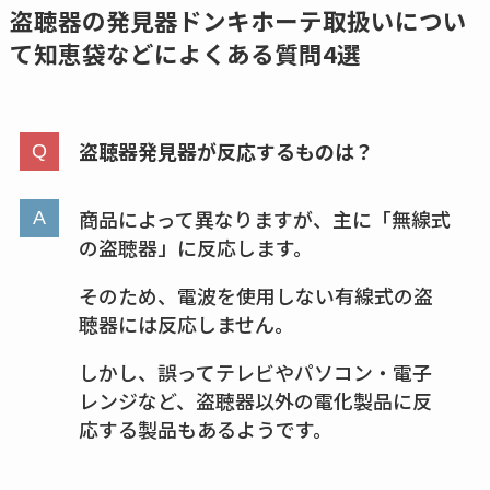
め替えはどこで売っ
盗聴器の発見器ドンキホーテ取扱いについ
てる？ドンキ・ロフ
て
知恵袋などによくある質問4選
トなど販売店や安い
通販調査
盗聴器発見器が反応するものは？
アクアテクトゲルが
売ってる場所はど
こ？楽天・amazonで
商品によって異なりますが、主に「無線式
買える？値段や手荒
の盗聴器」に反応します。
れの口コミも調査
そのため、電波を使用しない有線式の盗
聴器には反応しません。
しまむら布団セット
の料金は？セール・
しかし、誤ってテレビやパソコン・電子
半額になるのはい
レンジなど、盗聴器以外の電化製品に反
つ？激安販売店・通
応する製品もあるようです。
販も調査