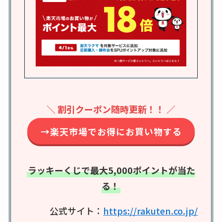
半額になるのはい
つ？激安販売店・通
販も調査
karseellはどこで売っ
てる？ロフトやハン
ズで買える？楽天や
amazonなど通販の販
＼ 割引クーポン随時更新！！ ／
売店も調査
→楽天市場でお得にお買い物する
エッセンシャルフラ
ットが廃盤？なぜ？
売ってない？どこで
ラッキーくじで最大5,000ポイントが当た
売ってるか・代替品
る！
など解説
公式サイト：
https://rakuten.co.jp/
ビタクラフトのウル