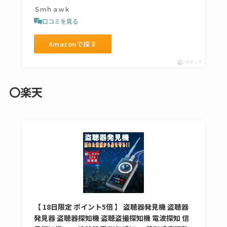
復刻はある？ウルト
Ｓｍｈａｗｋ
ラカパーは品切れ？
口コミを見る
売ってる場所調査
Amazonで探す
キーピング販売終了
ポチップ
理由はなぜ？売って
ない？売ってる場所
〇楽天
は？代わりの代用品
も調査
クランベリージュー
スはコンビニで売っ
てる？薬局やイオン
は？おすすめや効果
も調査
【 18日限定 ポイント5倍 】 盗聴器発見機 盗聴器
発見器 盗聴器探知機 盗聴盗撮探知機 電波探知 信