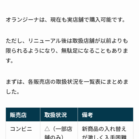
トなど販売店や安い
通販調査
オランジーナは、現在も実店舗で購入可能です。
アクアテクトゲルが
売ってる場所はど
ただし、リニューアル後は取扱店舗が以前よりも
こ？楽天・amazonで
限られるようになり、無駄足になることもありま
買える？値段や手荒
れの口コミも調査
す。
しまむら布団セット
まずは、各販売店の取扱状況を一覧表にまとめま
の料金は？セール・
半額になるのはい
した。
つ？激安販売店・通
販も調査
販売店
取扱状況
備考
karseellはどこで売っ
コンビニ
△（一部店
新商品の入れ替え
てる？ロフトやハン
舗のみ）
が激しく入手困難