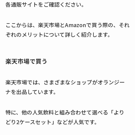
各通販サイトをご確認ください。
キーピング販売終了
理由はなぜ？売って
ここからは、楽天市場とAmazonで買う際の、それ
ない？売ってる場所
ぞれのメリットについて詳しく紹介します。
は？代わりの代用品
も調査
クランベリージュー
楽天市場で買う
スはコンビニで売っ
てる？薬局やイオン
楽天市場では、さまざまなショップがオランジー
は？おすすめや効果
ナを出品しています。
も調査
特に、他の人気飲料と組み合わせて選べる「より
どり2ケースセット」などが人気です。