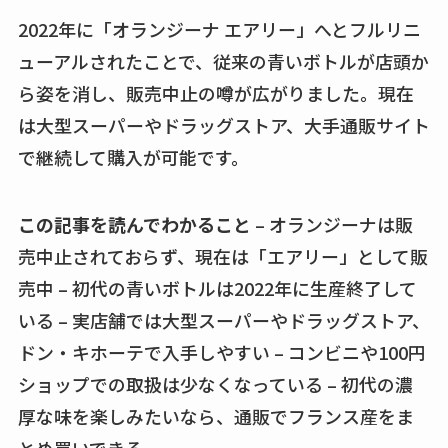
こ？楽天・amazonで
2022年に「オランジーナ エアリー」へとフルリニ
買える？値段や手荒
ューアルされたことで、従来の青いボトルが店頭か
れの口コミも調査
ら姿を消し、販売中止の噂が広がりました。現在
は大型スーパーやドラッグストア、大手通販サイト
しまむら布団セット
の料金は？セール・
で継続して購入が可能です。
半額になるのはい
つ？激安販売店・通
この記事を読んでわかること
– オランジーナは販
販も調査
売中止されておらず、現在は「エアリー」として販
karseellはどこで売っ
売中 – 初代の青いボトルは2022年に生産終了して
てる？ロフトやハン
いる – 実店舗では大型スーパーやドラッグストア、
ズで買える？楽天や
ドン・キホーテで入手しやすい – コンビニや100円
amazonなど通販の販
ショップでの取扱は少なくなっている – 初代の濃
売店も調査
厚な味を楽しみたいなら、通販でフランス産をま
エッセンシャルフラ