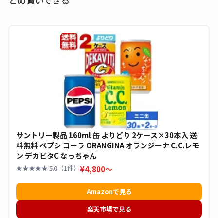
とめ買いできる
ットが廃盤？なぜ？
売ってない？どこで
売ってるか・代替品
など解説
ビタクラフトのウル
トラが廃盤？なぜ？
復刻はある？ウルト
ラカパーは品切れ？
売ってる場所調査
サントリー製品 160ml 缶 よりどり 2ケース×30本入 送
料無料 ペプシ コーラ ORANGINA オランジーナ C.C.レモ
キーピング販売終了
ン デカビタC なっちゃん
理由はなぜ？売って
★★★★★ 5.0（1件）
¥4,800〜
ない？売ってる場所
は？代わりの代用品
Amazonで見る
も調査
楽天市場で見る