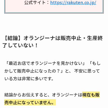
公式サイト：
https://rakuten.co.jp/
ビタクラフトのウル
トラが廃盤？なぜ？
復刻はある？ウルト
ラカパーは品切れ？
売ってる場所調査
【結論】オランジーナは販売中止・生産終
キーピング販売終了
了していない！
理由はなぜ？売って
ない？売ってる場所
は？代わりの代用品
「最近お店でオランジーナを見かけない」 「もし
も調査
かして販売中止になったの？」と、 不安に思って
いる方は非常に多いです。
クランベリージュー
スはコンビニで売っ
てる？薬局やイオン
結論からお伝えすると、オランジーナは
現在も販
は？おすすめや効果
売中止になっていません。
も調査