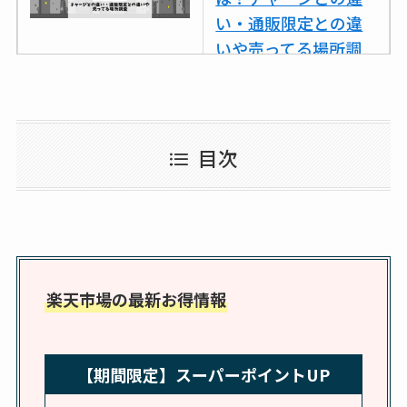
い・通販限定との違
いや売ってる場所調
査
ココネシャンプー詰
め替えはどこで売っ
目次
てる？ドンキ・ロフ
トなど販売店や安い
通販調査
アクアテクトゲルが
売ってる場所はど
楽天市場の最新お得情報
こ？楽天・amazonで
買える？値段や手荒
れの口コミも調査
【期間限定】スーパーポイントUP
しまむら布団セット