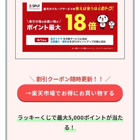
の料金は？セール・
半額になるのはい
つ？激安販売店・通
販も調査
karseellはどこで売っ
てる？ロフトやハン
ズで買える？楽天や
amazonなど通販の販
＼ 割引クーポン随時更新！！ ／
売店も調査
→楽天市場でお得にお買い物する
エッセンシャルフラ
ットが廃盤？なぜ？
売ってない？どこで
ラッキーくじで最大5,000ポイントが当た
売ってるか・代替品
る！
など解説