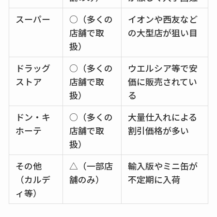
ズで買える？楽天や
amazonなど通販の販
スーパー
○（多くの
イオンや西友など
売店も調査
店舗で取
の大型店が狙い目
扱）
エッセンシャルフラ
ットが廃盤？なぜ？
ドラッグ
○（多くの
ウエルシア等で安
売ってない？どこで
ストア
店舗で取
価に販売されてい
売ってるか・代替品
扱）
る
など解説
ドン・キ
○（多くの
大量仕入れによる
ビタクラフトのウル
ホーテ
店舗で取
割引価格が多い
トラが廃盤？なぜ？
扱）
復刻はある？ウルト
その他
△（一部店
輸入版やミニ缶が
ラカパーは品切れ？
（カルデ
舗のみ）
不定期に入荷
売ってる場所調査
ィ等）
キーピング販売終了
理由はなぜ？売って