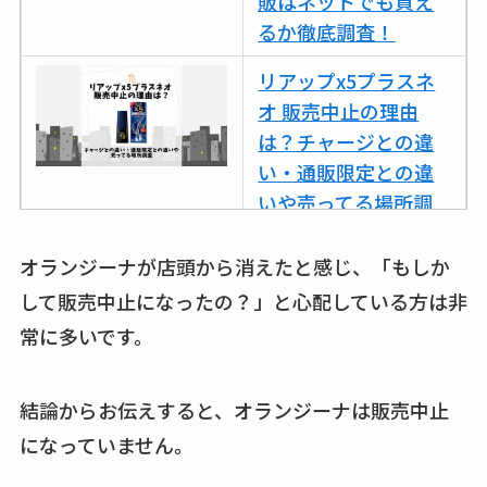
販はネットでも買え
るか徹底調査！
リアップx5プラスネ
オ 販売中止の理由
は？チャージとの違
い・通販限定との違
いや売ってる場所調
査
オランジーナが店頭から消えたと感じ、「もしか
ココネシャンプー詰
して販売中止になったの？」と心配している方は非
め替えはどこで売っ
常に多いです。
てる？ドンキ・ロフ
トなど販売店や安い
通販調査
結論からお伝えすると、オランジーナは販売中止
になっていません。
アクアテクトゲルが
売ってる場所はど