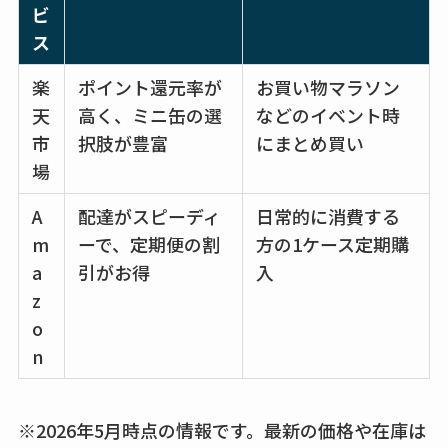
ビ
karseellはどこで売っ
ス
てる？ロフトやハン
ズで買える？楽天や
楽
ポイント還元率が
お買い物マラソン
amazonなど通販の販
天
高く、ミニ缶の選
などのイベント時
売店も調査
市
択肢が豊富
にまとめ買い
場
エッセンシャルフラ
ットが廃盤？なぜ？
A
配達がスピーディ
日常的に消費する
売ってない？どこで
m
ーで、定期便の割
方の1ケース定期購
売ってるか・代替品
a
引がお得
入
など解説
z
o
ビタクラフトのウル
n
トラが廃盤？なぜ？
復刻はある？ウルト
ラカパーは品切れ？
※2026年5月時点の情報です。最新の価格や在庫は
売ってる場所調査