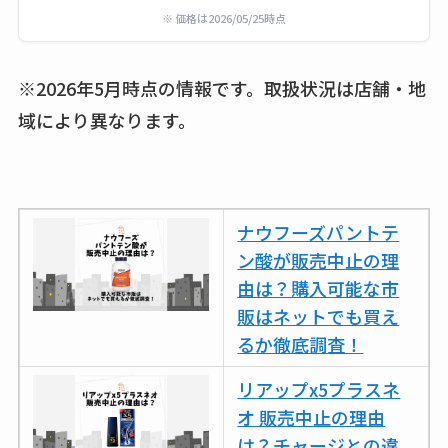
クランベリージュー
※ 価格は2026/05/25時点
スはコンビニで売っ
てる？薬局やイオン
※2026年5月時点の情報です。取扱状況は店舗・地
は？おすすめや効果
域により異なります。
も調査
ナウフーズパントテ
ン酸が販売中止の理
由は？購入可能な市
販はネットでも買え
るか徹底調査！
リアップx5プラスネ
オ 販売中止の理由
は？チャージとの違