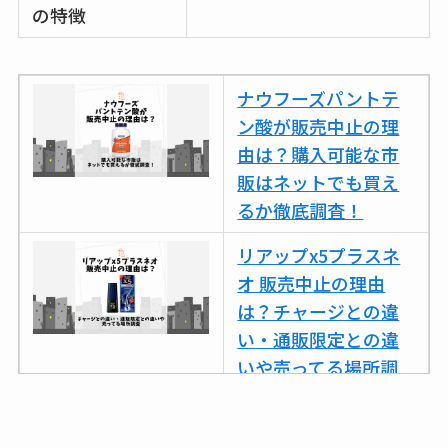
の特徴
ナウフーズパントテ
ン酸が販売中止の理
由は？購入可能な市
販はネットでも買え
るか徹底調査！
リアップx5プラスネ
オ 販売中止の理由
は？チャージとの違
い・通販限定との違
いや売ってる場所調
査
ココネシャンプー詰