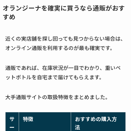
め替えはどこで売っ
オランジーナを確実に買うなら通販がおす
てる？ドンキ・ロフ
すめ
トなど販売店や安い
通販調査
近くの実店舗を探し回っても見つからない場合は、
アクアテクトゲルが
オンライン通販を利用するのが最も確実です。
売ってる場所はど
こ？楽天・amazonで
通販であれば、在庫状況が一目でわかり、重いペ
買える？値段や手荒
れの口コミも調査
ットボトルを自宅まで届けてもらえます。
しまむら布団セット
大手通販サイトの取扱特徴をまとめました。
の料金は？セール・
半額になるのはい
つ？激安販売店・通
サ
特徴
おすすめの購入方
販も調査
ー
法