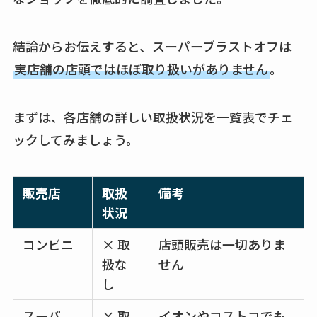
クランベリージュー
スはコンビニで売っ
結論からお伝えすると、スーパーブラストオフは
てる？薬局やイオン
実店舗の店頭ではほぼ取り扱いがありません
。
は？おすすめや効果
も調査
まずは、各店舗の詳しい取扱状況を一覧表でチェ
ックしてみましょう。
販売店
取扱
備考
状況
コンビニ
× 取
店頭販売は一切ありま
扱な
せん
し
スーパ
× 取
イオンやコストコでも