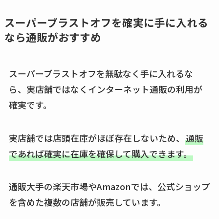
ココネシャンプー詰
め替えはどこで売っ
スーパーブラストオフを確実に手に入れる
てる？ドンキ・ロフ
なら通販がおすすめ
トなど販売店や安い
通販調査
スーパーブラストオフを無駄なく手に入れるな
アクアテクトゲルが
ら、実店舗ではなくインターネット通販の利用が
売ってる場所はど
確実です。
こ？楽天・amazonで
買える？値段や手荒
れの口コミも調査
実店舗では店頭在庫がほぼ存在しないため、
通販
であれば確実に在庫を確保して購入できます。
しまむら布団セット
の料金は？セール・
半額になるのはい
通販大手の楽天市場やAmazonでは、公式ショップ
つ？激安販売店・通
を含めた複数の店舗が販売しています。
販も調査