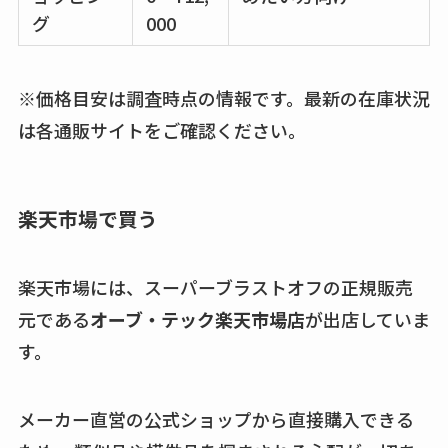
売ってる場所調査
グ
000
キーピング販売終了
理由はなぜ？売って
※価格目安は調査時点の情報です。最新の在庫状況
ない？売ってる場所
は各通販サイトをご確認ください。
は？代わりの代用品
も調査
クランベリージュー
楽天市場で買う
スはコンビニで売っ
てる？薬局やイオン
楽天市場には、スーパーブラストオフの正規販売
は？おすすめや効果
元である
オーブ・テック楽天市場店
が出店していま
も調査
す。
メーカー直営の公式ショップから直接購入できる