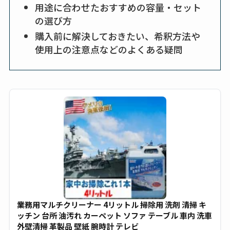
用途に合わせたおすすめの容量・セット
売ってない？どこで
の選び方
売ってるか・代替品
購入前に解決しておきたい、希釈方法や
など解説
使用上の注意点などのよくある疑問
ビタクラフトのウル
トラが廃盤？なぜ？
復刻はある？ウルト
ラカパーは品切れ？
売ってる場所調査
キーピング販売終了
理由はなぜ？売って
ない？売ってる場所
は？代わりの代用品
も調査
業務用マルチクリーナー 4リットル 掃除用 洗剤 清掃 キ
ッチン 台所 油汚れ カーペット ソファ テーブル 車内 洗車
クランベリージュー
外壁清掃 革製品 壁紙 腕時計 テレビ