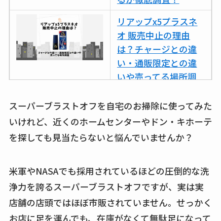
リアップx5プラスネ
オ 販売中止の理由
は？チャージとの違
い・通販限定との違
いや売ってる場所調
査
スーパーブラストオフを自宅のお掃除に使ってみた
ココネシャンプー詰
いけれど、近くのホームセンターやドン・キホーテ
め替えはどこで売っ
を探しても見当たらないと悩んでいませんか？
てる？ドンキ・ロフ
トなど販売店や安い
通販調査
米軍やNASAでも採用されているほどの圧倒的な洗
浄力を誇るスーパーブラストオフですが、実は実
アクアテクトゲルが
店舗の店頭ではほぼ市販されていません。せっかく
売ってる場所はど
こ？楽天・amazonで
お店に足を運んでも、在庫がなくて無駄足になって