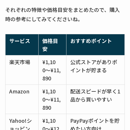
それぞれの特徴や価格目安をまとめたので、購入
karseellはどこで売っ
てる？ロフトやハン
時の参考にしてみてくださいね。
ズで買える？楽天や
amazonなど通販の販
サービス
価格目
おすすめポイント
売店も調査
安
エッセンシャルフラ
楽天市場
¥1,10
公式ストアがありポ
ットが廃盤？なぜ？
0〜¥11,
イントが貯まる
売ってない？どこで
890
売ってるか・代替品
など解説
Amazon
¥1,10
配送スピードが早く1
0〜¥11,
品から買いやすい
ビタクラフトのウル
890
トラが廃盤？なぜ？
復刻はある？ウルト
Yahoo!シ
¥1,10
PayPayポイントを貯
ラカパーは品切れ？
ョッピン
0〜¥12,
めたい方向け