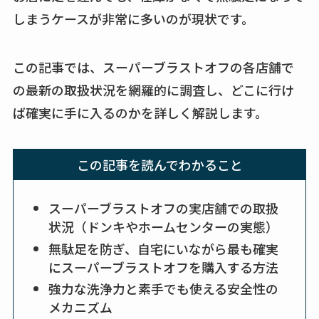
買える？値段や手荒
しまうケースが非常に多いのが現状です。
れの口コミも調査
この記事では、スーパーブラストオフの各店舗で
しまむら布団セット
の料金は？セール・
の最新の取扱状況を網羅的に調査し、どこに行け
半額になるのはい
ば確実に手に入るのかを詳しく解説します。
つ？激安販売店・通
販も調査
この記事を読んでわかること
karseellはどこで売っ
てる？ロフトやハン
スーパーブラストオフの実店舗での取扱
ズで買える？楽天や
状況（ドンキやホームセンターの実態）
amazonなど通販の販
無駄足を防ぎ、自宅にいながら最も確実
売店も調査
にスーパーブラストオフを購入する方法
強力な洗浄力と素手でも使える安全性の
エッセンシャルフラ
メカニズム
ットが廃盤？なぜ？