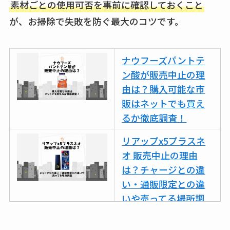
素材ごとの使用可否を事前に確認しておくこと
が、お掃除で失敗を防ぐ最大のコツです。
ナウフーズパントテ
ン酸が販売中止の理
由は？購入可能な市
販はネットでも買え
るか徹底調査！
リアップx5プラスネ
オ 販売中止の理由
は？チャージとの違
い・通販限定との違
いや売ってる場所調
査