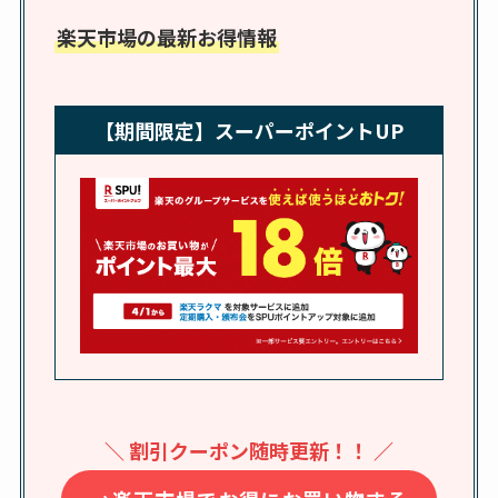
売ってる場所はど
楽天市場の最新お得情報
こ？楽天・amazonで
買える？値段や手荒
れの口コミも調査
【期間限定】スーパーポイントUP
しまむら布団セット
の料金は？セール・
半額になるのはい
つ？激安販売店・通
販も調査
karseellはどこで売っ
てる？ロフトやハン
ズで買える？楽天や
amazonなど通販の販
＼ 割引クーポン随時更新！！ ／
売店も調査