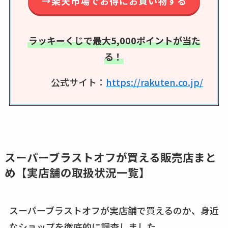
→楽天市場でお得にお買い物する
エッセンシャルフラ
ットが廃盤？なぜ？
売ってない？どこで
ラッキーくじで最大5,000ポイントが当た
売ってるか・代替品
る！
など解説
公式サイト：
https://rakuten.co.jp/
ビタクラフトのウル
トラが廃盤？なぜ？
復刻はある？ウルト
ラカパーは品切れ？
売ってる場所調査
スーパーブラストオフが買える販売店まと
キーピング販売終了
め【実店舗の取扱状況一覧】
理由はなぜ？売って
ない？売ってる場所
は？代わりの代用品
スーパーブラストオフが実店舗で買えるのか、身近
も調査
なショップを徹底的に調査しました。