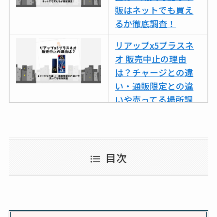
販はネットでも買え
るか徹底調査！
リアップx5プラスネ
オ 販売中止の理由
は？チャージとの違
い・通販限定との違
いや売ってる場所調
査
ココネシャンプー詰
め替えはどこで売っ
目次
てる？ドンキ・ロフ
トなど販売店や安い
通販調査
アクアテクトゲルが