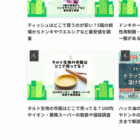
ティッシュはどこで買うのが安い？5箱の相
ドンキホ
場からドンキやウエルシアなど最安値を調
性用制服
査
ー服があ
タルト生地の市販はどこで売ってる？100均
ハッカ油
やイオン・業務スーパーの取扱や値段調査
やドンキ
方まで解