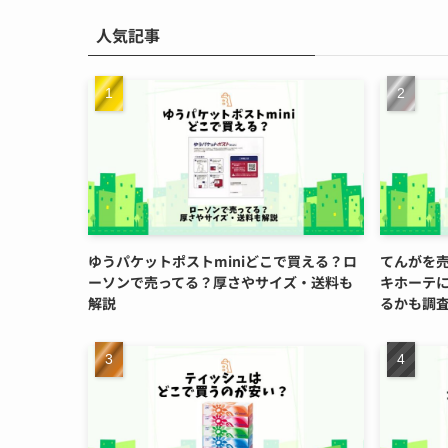
人気記事
ゆうパケットポストminiどこで買える？ロ
てんがを
ーソンで売ってる？厚さやサイズ・送料も
キホーテ
解説
るかも調