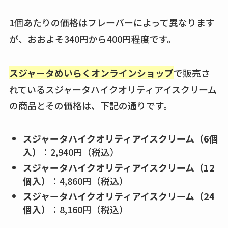
売ってるか・代替品
など解説
1個あたりの価格はフレーバーによって異なります
が、おおよそ340円から400円程度です。
ビタクラフトのウル
トラが廃盤？なぜ？
復刻はある？ウルト
スジャータめいらくオンラインショップ
で販売さ
ラカパーは品切れ？
れているスジャータハイクオリティアイスクリーム
売ってる場所調査
の商品とその価格は、下記の通りです。
キーピング販売終了
理由はなぜ？売って
スジャータハイクオリティアイスクリーム（6個
入）
：2,940円（税込）
ない？売ってる場所
は？代わりの代用品
スジャータハイクオリティアイスクリーム（12
も調査
個入）
：4,860円（税込）
スジャータハイクオリティアイスクリーム（24
クランベリージュー
個入）
：8,160円（税込）
スはコンビニで売っ