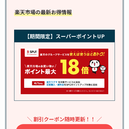
売ってる場所はど
楽天市場の最新お得情報
こ？楽天・amazonで
買える？値段や手荒
れの口コミも調査
【期間限定】スーパーポイントUP
しまむら布団セット
の料金は？セール・
半額になるのはい
つ？激安販売店・通
販も調査
karseellはどこで売っ
てる？ロフトやハン
ズで買える？楽天や
amazonなど通販の販
＼ 割引クーポン随時更新！！ ／
売店も調査