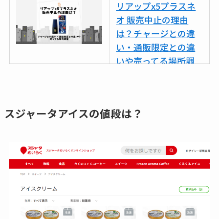
リアップx5プラスネ
オ 販売中止の理由
は？チャージとの違
い・通販限定との違
いや売ってる場所調
査
ココネシャンプー詰
め替えはどこで売っ
スジャータアイスの値段は？
てる？ドンキ・ロフ
トなど販売店や安い
通販調査
アクアテクトゲルが
売ってる場所はど
こ？楽天・amazonで
買える？値段や手荒