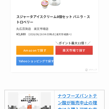
売ってない？どこで
売ってるか・代替品
スジャータアイスクリーム8個セット バニラ・ス
など解説
トロベリー
ビタクラフトのウル
丸広百貨店 楽天市場店
¥3,680
トラが廃盤？なぜ？
（2026/06/26 04:03時点 | 楽天市場調べ）
復刻はある？ウルト
＼ポイント最大11倍！／
ラカパーは品切れ？
Amazonで探す
楽天市場で探す
売ってる場所調査
Yahooショッピングで探す
キーピング販売終了
ポチップ
理由はなぜ？売って
ない？売ってる場所
は？代わりの代用品
も調査
ナウフーズパントテ
ン酸が販売中止の理
クランベリージュー