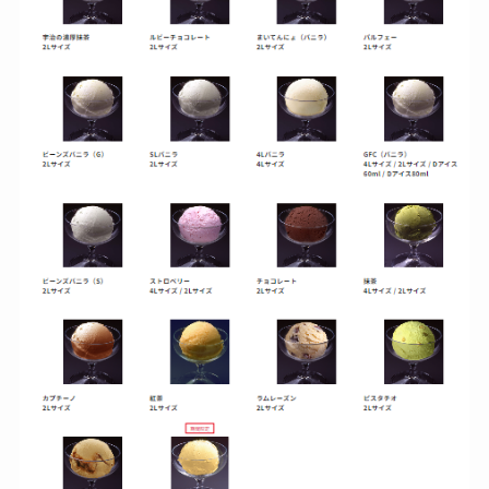
しまむら布団セット
の料金は？セール・
半額になるのはい
つ？激安販売店・通
販も調査
karseellはどこで売っ
てる？ロフトやハン
ズで買える？楽天や
amazonなど通販の販
売店も調査
エッセンシャルフラ
ットが廃盤？なぜ？
売ってない？どこで
売ってるか・代替品
など解説