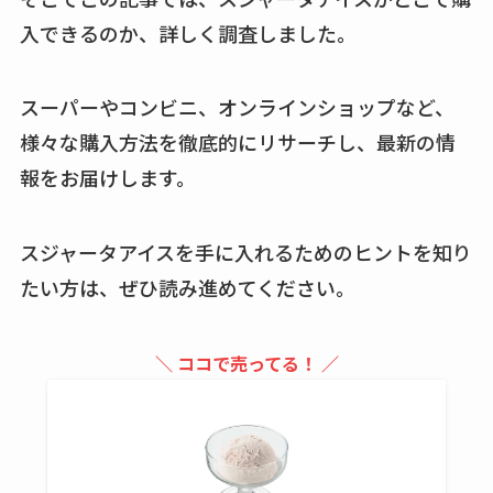
買える？値段や手荒
入できるのか、詳しく調査しました。
れの口コミも調査
しまむら布団セット
スーパーやコンビニ、オンラインショップなど、
の料金は？セール・
様々な購入方法を徹底的にリサーチし、最新の情
半額になるのはい
報をお届けします。
つ？激安販売店・通
販も調査
スジャータアイスを手に入れるためのヒントを知り
karseellはどこで売っ
たい方は、ぜひ読み進めてください。
てる？ロフトやハン
ズで買える？楽天や
＼ ココで売ってる！ ／
amazonなど通販の販
売店も調査
エッセンシャルフラ
ットが廃盤？なぜ？