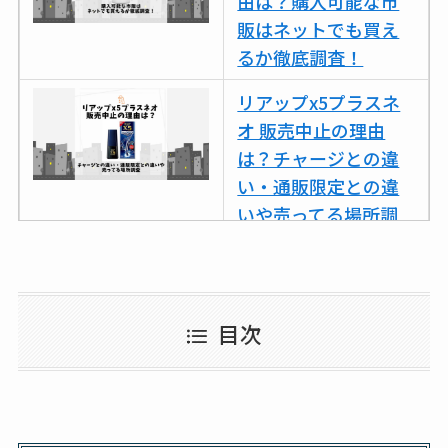
由は？購入可能な市
スはコンビニで売っ
販はネットでも買え
てる？薬局やイオン
るか徹底調査！
は？おすすめや効果
も調査
リアップx5プラスネ
オ 販売中止の理由
は？チャージとの違
い・通販限定との違
いや売ってる場所調
査
ココネシャンプー詰
め替えはどこで売っ
目次
てる？ドンキ・ロフ
トなど販売店や安い
通販調査
アクアテクトゲルが