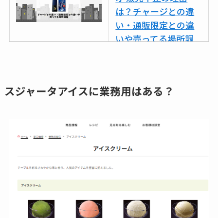
は？チャージとの違
い・通販限定との違
いや売ってる場所調
査
ココネシャンプー詰
め替えはどこで売っ
スジャータアイスに業務用はある？
てる？ドンキ・ロフ
トなど販売店や安い
通販調査
アクアテクトゲルが
売ってる場所はど
こ？楽天・amazonで
買える？値段や手荒
れの口コミも調査