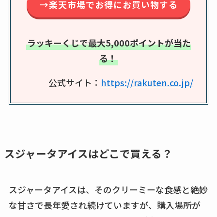
→楽天市場でお得にお買い物する
エッセンシャルフラ
ットが廃盤？なぜ？
売ってない？どこで
ラッキーくじで最大5,000ポイントが当た
売ってるか・代替品
る！
など解説
公式サイト：
https://rakuten.co.jp/
ビタクラフトのウル
トラが廃盤？なぜ？
復刻はある？ウルト
ラカパーは品切れ？
売ってる場所調査
スジャータアイスはどこで買える？
キーピング販売終了
理由はなぜ？売って
ない？売ってる場所
スジャータアイスは、そのクリーミーな食感と絶妙
は？代わりの代用品
な甘さで長年愛され続けていますが、購入場所が
も調査