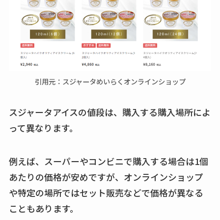
れの口コミも調査
しまむら布団セット
の料金は？セール・
半額になるのはい
つ？激安販売店・通
引用元：スジャータめいらくオンラインショップ
販も調査
karseellはどこで売っ
スジャータアイスの値段は、購入する購入場所によ
てる？ロフトやハン
って異なります。
ズで買える？楽天や
amazonなど通販の販
例えば、スーパーやコンビニで購入する場合は1個
売店も調査
あたりの価格が安めですが、オンラインショップ
エッセンシャルフラ
や特定の場所ではセット販売などで価格が異なる
ットが廃盤？なぜ？
こともあります。
売ってない？どこで