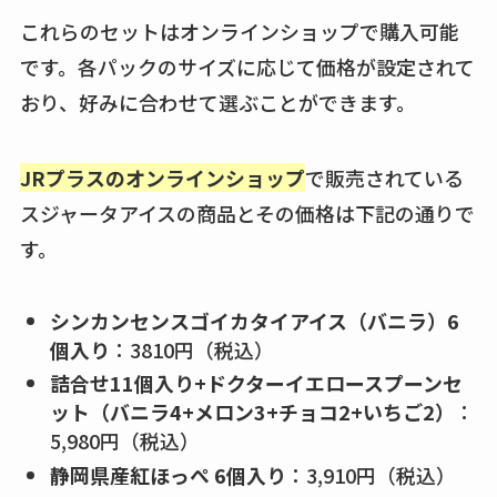
てる？薬局やイオン
これらのセットはオンラインショップで購入可能
は？おすすめや効果
です。各パックのサイズに応じて価格が設定されて
も調査
おり、好みに合わせて選ぶことができます。
JRプラスのオンラインショップ
で販売されている
スジャータアイスの商品とその価格は下記の通りで
す。
シンカンセンスゴイカタイアイス（バニラ）6
個入り
：3810円（税込）
詰合せ11個入り+ドクターイエロースプーンセ
ット（バニラ4+メロン3+チョコ2+いちご2）
：
5,980円（税込）
静岡県産紅ほっぺ 6個入り
：3,910円（税込）