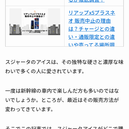
リアップx5プラスネ
オ 販売中止の理由
は？チャージとの違
い・通販限定との違
いや売ってる場所調
査
スジャータのアイスは、その独特な硬さと濃厚な味
ココネシャンプー詰
わいで多くの人に愛されています。
め替えはどこで売っ
てる？ドンキ・ロフ
トなど販売店や安い
一度は新幹線の車内で楽しんだ方も多いのではな
通販調査
いでしょうか。ところが、最近はその販売方法が
変わってきています。
アクアテクトゲルが
売ってる場所はど
こ？楽天・amazonで
そこでこの記事では、スジャータアイスがどこで購