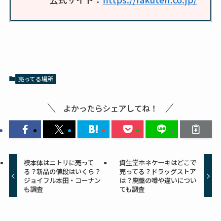
エッセンシャルフラ
ットが廃盤？なぜ？
売ってない？どこで
売ってるか・代替品
など解説
売ってる場所
ビタクラフトのウル
トラが廃盤？なぜ？
よかったらシェアしてね！
復刻はある？ウルト
ラカパーは品切れ？
売ってる場所調査
襖本体はニトリに売って
資生堂ホネケーキはどこで
キーピング販売終了
る？新品の値段はいくら？
売ってる？ドラッグストア
ジョイフル本田・コーナン
は？廃盤の噂や違いについ
理由はなぜ？売って
も調査
ても調査
ない？売ってる場所
は？代わりの代用品