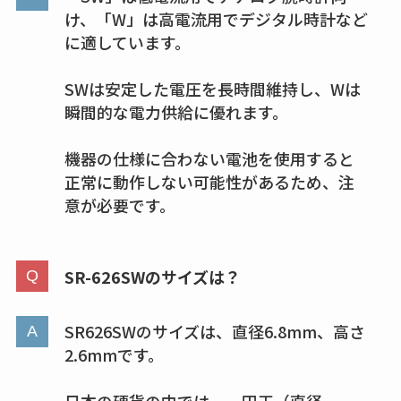
け、「W」は高電流用でデジタル時計など
トラが廃盤？なぜ？
に適しています。
復刻はある？ウルト
ラカパーは品切れ？
SWは安定した電圧を長時間維持し、Wは
売ってる場所調査
瞬間的な電力供給に優れます。
キーピング販売終了
機器の仕様に合わない電池を使用すると
理由はなぜ？売って
正常に動作しない可能性があるため、注
ない？売ってる場所
意が必要です。
は？代わりの代用品
も調査
SR-626SWのサイズは？
クランベリージュー
スはコンビニで売っ
てる？薬局やイオン
SR626SWのサイズは、直径6.8mm、高さ
は？おすすめや効果
2.6mmです。
も調査