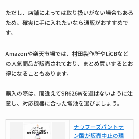
買える？値段や手荒
れの口コミも調査
ただし、店舗によっては取り扱いがない場合もある
ため、確実に手に入れたいなら通販がおすすめで
しまむら布団セット
す。
の料金は？セール・
半額になるのはい
つ？激安販売店・通
Amazonや楽天市場では、村田製作所やLiCBなど
販も調査
の人気商品が販売されており、まとめ買いするとお
得になることもあります。
karseellはどこで売っ
てる？ロフトやハン
ズで買える？楽天や
購入の際は、間違えてSR626Wを選ばないように注
amazonなど通販の販
意し、対応機器に合った電池を選びましょう。
売店も調査
エッセンシャルフラ
ナウフーズパントテ
ットが廃盤？なぜ？
ン酸が販売中止の理