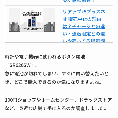
リアップx5プラスネ
オ 販売中止の理由
は？チャージとの違
い・通販限定との違
いや売ってる場所調
査
時計や電子機器に使われるボタン電池
ココネシャンプー詰
「SR626SW」。
め替えはどこで売っ
急に電池が切れてしまい、すぐに買い替えたいと
てる？ドンキ・ロフ
き、どこで購入できるのか気になりますよね。
トなど販売店や安い
通販調査
100円ショップやホームセンター、ドラッグストア
アクアテクトゲルが
など、身近な店舗で手に入るのか調査しました。
売ってる場所はど
こ？楽天・amazonで