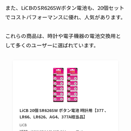
また、LiCBのSR626SWボタン電池も、20個セット
半額になるのはい
つ？激安販売店・通
でコストパフォーマンスに優れ、人気があります。
販も調査
これらの商品は、時計や電子機器の電池交換用と
karseellはどこで売っ
して多くのユーザーに選ばれています。
てる？ロフトやハン
ズで買える？楽天や
amazonなど通販の販
売店も調査
エッセンシャルフラ
ットが廃盤？なぜ？
売ってない？どこで
売ってるか・代替品
LiCB 20個 SR626SW ボタン電池 時計用【377 、
など解説
LR66、LR626、AG4、377A相当品】
LiCB
ビタクラフトのウル