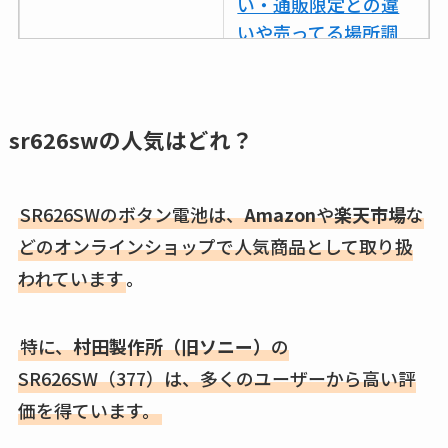
い・通販限定との違
復刻はある？ウルト
いや売ってる場所調
ラカパーは品切れ？
査
売ってる場所調査
ココネシャンプー詰
キーピング販売終了
め替えはどこで売っ
理由はなぜ？売って
sr626swの
人気はどれ？
てる？ドンキ・ロフ
ない？売ってる場所
トなど販売店や安い
は？代わりの代用品
SR626SWのボタン電池は、
Amazon
や
楽天市場
な
通販調査
も調査
どのオンラインショップで人気商品として取り扱
アクアテクトゲルが
クランベリージュー
われています
。
売ってる場所はど
スはコンビニで売っ
こ？楽天・amazonで
てる？薬局やイオン
特に、
村田製作所（旧ソニー）
の
買える？値段や手荒
は？おすすめや効果
れの口コミも調査
も調査
SR626SW（377）は、多くのユーザーから高い評
価を得ています。
しまむら布団セット
の料金は？セール・