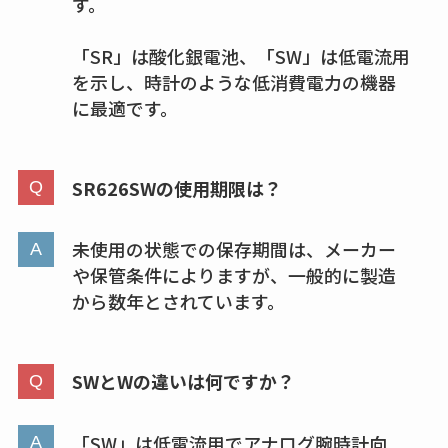
の料金は？セール・
す。
半額になるのはい
「SR」は酸化銀電池、「SW」は低電流用
つ？激安販売店・通
を示し、時計のような低消費電力の機器
販も調査
に最適です。
karseellはどこで売っ
てる？ロフトやハン
ズで買える？楽天や
SR626SWの使用期限は？
amazonなど通販の販
売店も調査
未使用の状態での保存期間は、メーカー
や保管条件によりますが、一般的に製造
エッセンシャルフラ
から数年とされています。
ットが廃盤？なぜ？
売ってない？どこで
売ってるか・代替品
SWとWの違いは何ですか？
など解説
「SW」は低電流用でアナログ腕時計向
ビタクラフトのウル