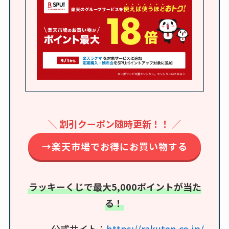
スはコンビニで売っ
アクアテクトゲルが
てる？薬局やイオン
売ってる場所はど
は？おすすめや効果
こ？楽天・amazonで
も調査
買える？値段や手荒
れの口コミも調査
しまむら布団セット
の料金は？セール・
半額になるのはい
＼ 割引クーポン随時更新！！ ／
つ？激安販売店・通
販も調査
→楽天市場でお得にお買い物する
karseellはどこで売っ
てる？ロフトやハン
ラッキーくじで最大5,000ポイントが当た
ズで買える？楽天や
る！
amazonなど通販の販
売店も調査
公式サイト：
https://rakuten.co.jp/