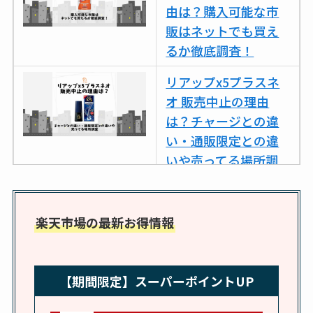
売ってない？どこで
由は？購入可能な市
売ってるか・代替品
販はネットでも買え
など解説
るか徹底調査！
ビタクラフトのウル
リアップx5プラスネ
トラが廃盤？なぜ？
オ 販売中止の理由
復刻はある？ウルト
は？チャージとの違
ラカパーは品切れ？
い・通販限定との違
売ってる場所調査
いや売ってる場所調
査
キーピング販売終了
理由はなぜ？売って
ココネシャンプー詰
楽天市場の最新お得情報
ない？売ってる場所
め替えはどこで売っ
は？代わりの代用品
てる？ドンキ・ロフ
も調査
トなど販売店や安い
【期間限定】スーパーポイントUP
通販調査
クランベリージュー