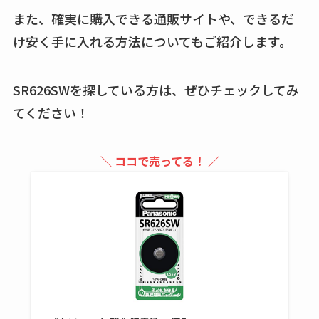
買える？値段や手荒
また、確実に購入できる通販サイトや、できるだ
れの口コミも調査
け安く手に入れる方法についてもご紹介します。
しまむら布団セット
の料金は？セール・
SR626SWを探している方は、ぜひチェックしてみ
半額になるのはい
てください！
つ？激安販売店・通
販も調査
＼ ココで売ってる！ ／
karseellはどこで売っ
てる？ロフトやハン
ズで買える？楽天や
amazonなど通販の販
売店も調査
エッセンシャルフラ
ットが廃盤？なぜ？