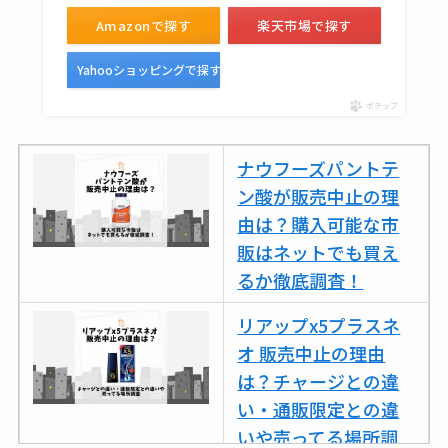
Amazonで探す
楽天市場で探す
Yahooショッピングで探す
ポチップ
ナウフーズパントテ
ン酸が販売中止の理
由は？購入可能な市
販はネットでも買え
るか徹底調査！
リアップx5プラスネ
オ 販売中止の理由
は？チャージとの違
い・通販限定との違
いや売ってる場所調