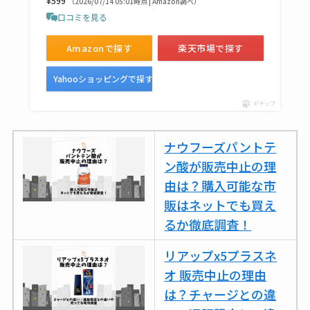
¥599
（2026/07/14 05:01時点 | Amazon調べ）
トラが廃盤？なぜ？
口コミを見る
復刻はある？ウルト
Amazonで探す
楽天市場で探す
ラカパーは品切れ？
売ってる場所調査
Yahooショッピングで探す
キーピング販売終了
ポチップ
理由はなぜ？売って
ない？売ってる場所
ナウフーズパントテ
は？代わりの代用品
ン酸が販売中止の理
も調査
由は？購入可能な市
販はネットでも買え
クランベリージュー
るか徹底調査！
スはコンビニで売っ
てる？薬局やイオン
リアップx5プラスネ
は？おすすめや効果
オ 販売中止の理由
も調査
は？チャージとの違