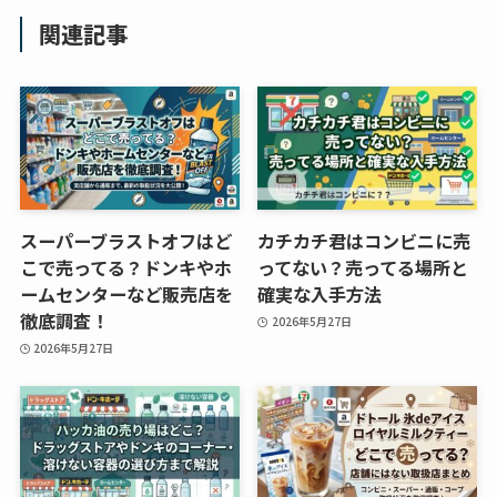
も調査
関連記事
クランベリージュー
スはコンビニで売っ
てる？薬局やイオン
は？おすすめや効果
も調査
スーパーブラストオフはど
カチカチ君はコンビニに売
こで売ってる？ドンキやホ
ってない？売ってる場所と
ームセンターなど販売店を
確実な入手方法
徹底調査！
2026年5月27日
2026年5月27日