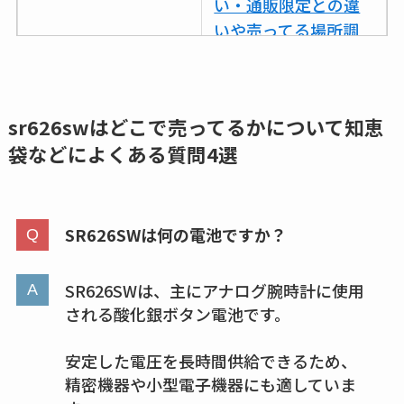
い・通販限定との違
いや売ってる場所調
査
ココネシャンプー詰
め替えはどこで売っ
sr626swはどこで売ってるかについて
知恵
てる？ドンキ・ロフ
袋などによくある質問4選
トなど販売店や安い
通販調査
SR626SWは何の電池ですか？
アクアテクトゲルが
売ってる場所はど
こ？楽天・amazonで
SR626SWは、主にアナログ腕時計に使用
買える？値段や手荒
される酸化銀ボタン電池です。
れの口コミも調査
安定した電圧を長時間供給できるため、
しまむら布団セット
精密機器や小型電子機器にも適していま