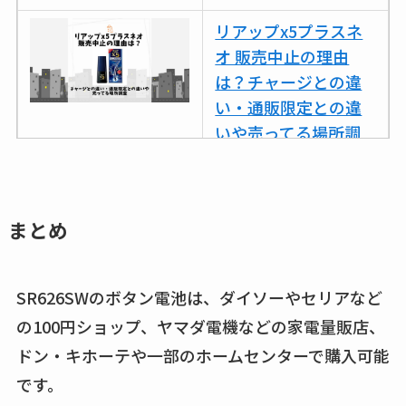
リアップx5プラスネ
オ 販売中止の理由
は？チャージとの違
い・通販限定との違
いや売ってる場所調
査
ココネシャンプー詰
め替えはどこで売っ
まとめ
てる？ドンキ・ロフ
トなど販売店や安い
SR626SWのボタン電池は、ダイソーやセリアなど
通販調査
の100円ショップ、ヤマダ電機などの家電量販店、
アクアテクトゲルが
ドン・キホーテや一部のホームセンターで購入可能
売ってる場所はど
です。
こ？楽天・amazonで