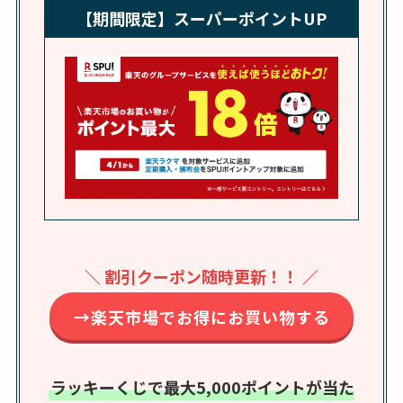
れの口コミも調査
【期間限定】スーパーポイントUP
しまむら布団セット
の料金は？セール・
半額になるのはい
つ？激安販売店・通
販も調査
karseellはどこで売っ
てる？ロフトやハン
ズで買える？楽天や
amazonなど通販の販
＼ 割引クーポン随時更新！！ ／
売店も調査
→楽天市場でお得にお買い物する
エッセンシャルフラ
ットが廃盤？なぜ？
売ってない？どこで
ラッキーくじで最大5,000ポイントが当た
売ってるか・代替品