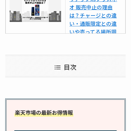
スはコンビニで売っ
オ 販売中止の理由
てる？薬局やイオン
は？チャージとの違
は？おすすめや効果
い・通販限定との違
も調査
いや売ってる場所調
査
ココネシャンプー詰
め替えはどこで売っ
目次
てる？ドンキ・ロフ
トなど販売店や安い
通販調査
アクアテクトゲルが
売ってる場所はど
楽天市場の最新お得情報
こ？楽天・amazonで
買える？値段や手荒