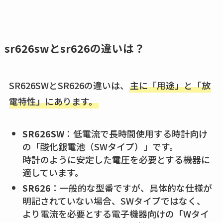
査
ココネシャンプー詰
め替えはどこで売っ
sr626swとsr626の違いは？
てる？ドンキ・ロフ
トなど販売店や安い
SR626SWとSR626の違いは、
主に「用途」と「放
通販調査
電特性」にあります。
アクアテクトゲルが
売ってる場所はど
SR626SW
：低電流で長時間使用する時計向け
こ？楽天・amazonで
の「酸化銀電池（SWタイプ）」です。
買える？値段や手荒
時計のように安定した電圧を必要とする機器に
れの口コミも調査
適しています。
しまむら布団セット
SR626
：一般的な型番ですが、具体的な仕様が
明記されていない場合、SWタイプではなく、
の料金は？セール・
より電流を必要とする電子機器向けの「Wタイ
半額になるのはい