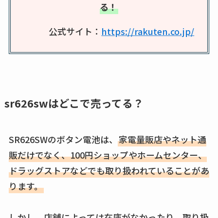
る！
など解説
公式サイト：
https://rakuten.co.jp/
ビタクラフトのウル
トラが廃盤？なぜ？
復刻はある？ウルト
ラカパーは品切れ？
売ってる場所調査
sr626swはどこで売ってる？
キーピング販売終了
理由はなぜ？売って
ない？売ってる場所
SR626SWのボタン電池は、
家電量販店やネット通
は？代わりの代用品
販だけでなく、100円ショップやホームセンター、
も調査
ドラッグストアなどでも取り扱われていることがあ
ります。
クランベリージュー
スはコンビニで売っ
てる？薬局やイオン
しかし、店舗によっては在庫がなかったり、取り扱