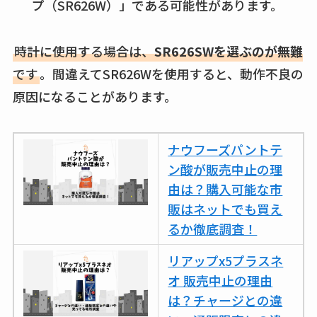
プ（SR626W）」である可能性があります。
つ？激安販売店・通
販も調査
時計に使用する場合は、
SR626SWを選ぶのが無難
karseellはどこで売っ
です
。間違えてSR626Wを使用すると、動作不良の
てる？ロフトやハン
原因になることがあります。
ズで買える？楽天や
amazonなど通販の販
売店も調査
ナウフーズパントテ
ン酸が販売中止の理
エッセンシャルフラ
由は？購入可能な市
ットが廃盤？なぜ？
販はネットでも買え
売ってない？どこで
るか徹底調査！
売ってるか・代替品
など解説
リアップx5プラスネ
オ 販売中止の理由
ビタクラフトのウル
は？チャージとの違
トラが廃盤？なぜ？