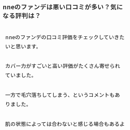
め替えはどこで売っ
nneのファンデは悪い口コミが多い？気に
てる？ドンキ・ロフ
なる評判は？
トなど販売店や安い
通販調査
nneのファンデの口コミ評価をチェックしていきた
アクアテクトゲルが
いと思います。
売ってる場所はど
こ？楽天・amazonで
カバー力がすごいと高い評価がたくさん寄せられ
買える？値段や手荒
れの口コミも調査
ていました。
しまむら布団セット
一方で毛穴落ちしてしまう、というコメントもあ
の料金は？セール・
半額になるのはい
りました。
つ？激安販売店・通
販も調査
肌の状態によっては合わないと感じる場合もあるよ