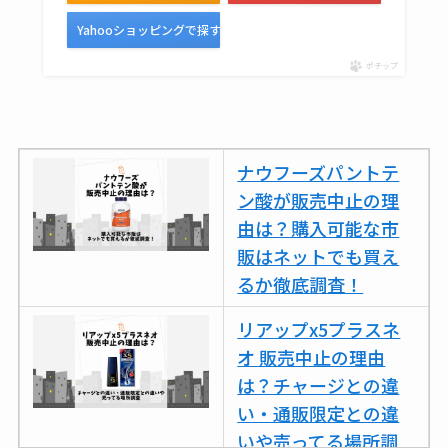
売ってない？どこで
Yahooショッピングで探す
売ってるか・代替品
など解説
ポチップ
ビタクラフトのウル
トラが廃盤？なぜ？
ナウフーズパントテ
復刻はある？ウルト
ン酸が販売中止の理
ラカパーは品切れ？
由は？購入可能な市
売ってる場所調査
販はネットでも買え
キーピング販売終了
るか徹底調査！
理由はなぜ？売って
リアップx5プラスネ
ない？売ってる場所
オ 販売中止の理由
は？代わりの代用品
は？チャージとの違
も調査
い・通販限定との違
クランベリージュー
いや売ってる場所調