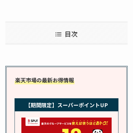
スはコンビニで売っ
査
てる？薬局やイオン
ココネシャンプー詰
は？おすすめや効果
め替えはどこで売っ
も調査
目次
てる？ドンキ・ロフ
トなど販売店や安い
通販調査
アクアテクトゲルが
売ってる場所はど
楽天市場の最新お得情報
こ？楽天・amazonで
買える？値段や手荒
れの口コミも調査
【期間限定】スーパーポイントUP
しまむら布団セット
の料金は？セール・
半額になるのはい