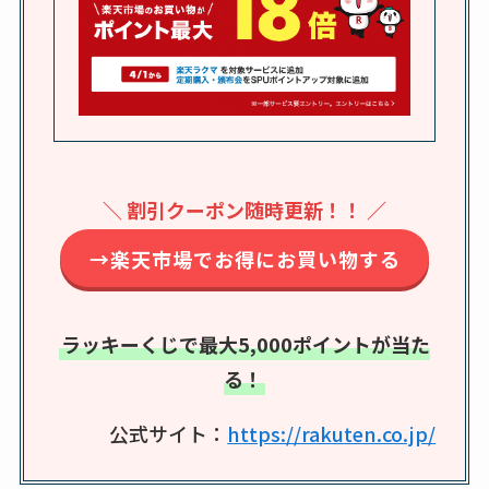
つ？激安販売店・通
販も調査
karseellはどこで売っ
てる？ロフトやハン
ズで買える？楽天や
amazonなど通販の販
＼ 割引クーポン随時更新！！ ／
売店も調査
→楽天市場でお得にお買い物する
エッセンシャルフラ
ットが廃盤？なぜ？
売ってない？どこで
ラッキーくじで最大5,000ポイントが当た
売ってるか・代替品
る！
など解説
公式サイト：
https://rakuten.co.jp/
ビタクラフトのウル
トラが廃盤？なぜ？