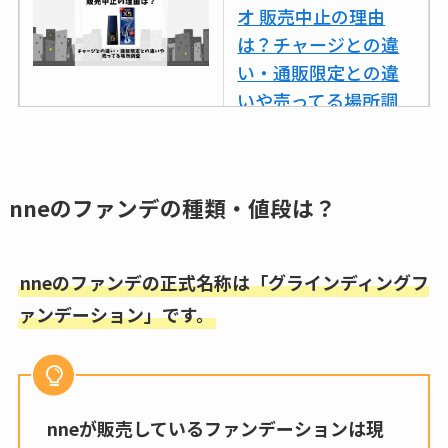
オ 販売中止の理由
は？チャージとの違
い・通販限定との違
いや売ってる場所調
査
ココネシャンプー詰
め替えはどこで売っ
nneのファンデの種類・値段は？
てる？ドンキ・ロフ
トなど販売店や安い
nneのファンデの正式名称は「グラインディングフ
通販調査
ァンデーション」です。
アクアテクトゲルが
売ってる場所はど
こ？楽天・amazonで
買える？値段や手荒
nneが販売しているファンデーションは現
れの口コミも調査