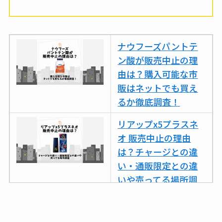
ビタクラフトのウル
トラが廃盤？なぜ？
復刻はある？ウルト
ナウフーズパントテ
ラカパーは品切れ？
ン酸が販売中止の理
売ってる場所調査
由は？購入可能な市
キーピング販売終了
販はネットでも買え
理由はなぜ？売って
るか徹底調査！
ない？売ってる場所
リアップx5プラスネ
は？代わりの代用品
オ 販売中止の理由
も調査
は？チャージとの違
クランベリージュー
い・通販限定との違
スはコンビニで売っ
いや売ってる場所調
てる？薬局やイオン
査
は？おすすめや効果
ココネシャンプー詰
も調査