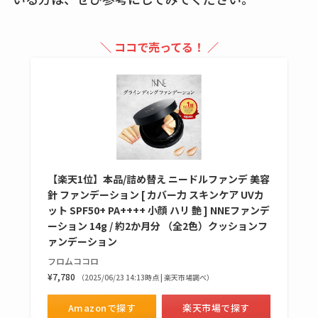
買える？値段や手荒
れの口コミも調査
＼ ココで売ってる！ ／
しまむら布団セット
の料金は？セール・
半額になるのはい
つ？激安販売店・通
販も調査
karseellはどこで売っ
【楽天1位】本品/詰め替え ニードルファンデ 美容
針 ファンデーション [ カバー力 スキンケア UVカ
てる？ロフトやハン
ット SPF50+ PA++++ 小顔 ハリ 艶 ] NNEファンデ
ズで買える？楽天や
ーション 14g / 約2か月分 （全2色）クッションフ
amazonなど通販の販
ァンデーション
売店も調査
フロムココロ
¥7,780
（2025/06/23 14:13時点 | 楽天市場調べ）
エッセンシャルフラ
ットが廃盤？なぜ？
Amazonで探す
楽天市場で探す