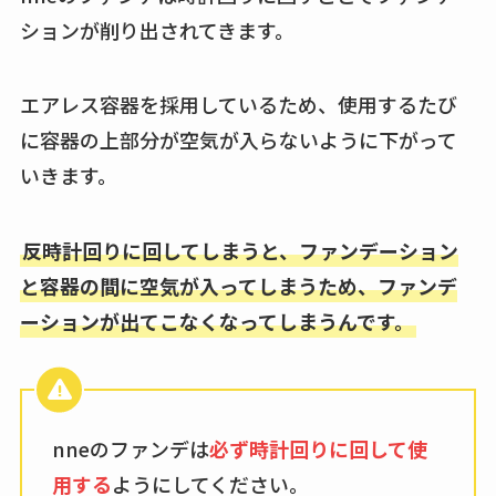
の料金は？セール・
ションが削り出されてきます。
半額になるのはい
つ？激安販売店・通
エアレス容器を採用しているため、使用するたび
販も調査
に容器の上部分が空気が入らないように下がって
karseellはどこで売っ
いきます。
てる？ロフトやハン
ズで買える？楽天や
反時計回りに回してしまうと、ファンデーション
amazonなど通販の販
と容器の間に空気が入ってしまうため、ファンデ
売店も調査
ーションが出てこなくなってしまうんです。
エッセンシャルフラ
ットが廃盤？なぜ？
売ってない？どこで
売ってるか・代替品
nneのファンデは
必ず時計回りに回して使
など解説
用する
ようにしてください。