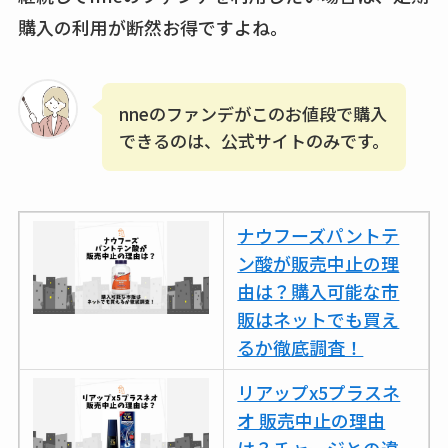
エッセンシャルフラ
購入の利用が断然お得ですよね。
ットが廃盤？なぜ？
売ってない？どこで
売ってるか・代替品
nneのファンデがこのお値段で購入
など解説
できるのは、公式サイトのみです。
ビタクラフトのウル
トラが廃盤？なぜ？
復刻はある？ウルト
ナウフーズパントテ
ラカパーは品切れ？
ン酸が販売中止の理
売ってる場所調査
由は？購入可能な市
販はネットでも買え
キーピング販売終了
るか徹底調査！
理由はなぜ？売って
ない？売ってる場所
リアップx5プラスネ
は？代わりの代用品
オ 販売中止の理由
も調査
は？チャージとの違