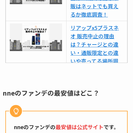
など解説
販はネットでも買え
るか徹底調査！
ビタクラフトのウル
トラが廃盤？なぜ？
リアップx5プラスネ
復刻はある？ウルト
オ 販売中止の理由
ラカパーは品切れ？
は？チャージとの違
売ってる場所調査
い・通販限定との違
いや売ってる場所調
キーピング販売終了
査
理由はなぜ？売って
ない？売ってる場所
ココネシャンプー詰
は？代わりの代用品
め替えはどこで売っ
nneのファンデの最安値はどこ？
も調査
てる？ドンキ・ロフ
トなど販売店や安い
クランベリージュー
通販調査
スはコンビニで売っ
nneのファンデの
最安値は公式サイト
です。
てる？薬局やイオン
アクアテクトゲルが