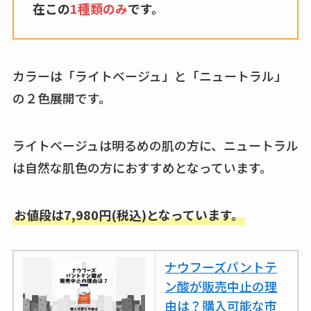
在この
1種類のみ
です。
しまむら布団セット
の料金は？セール・
半額になるのはい
カラーは「ライトベージュ」と「ニュートラル」
つ？激安販売店・通
の２色展開です。
販も調査
karseellはどこで売っ
ライトベージュは明るめの肌の方に、ニュートラル
てる？ロフトやハン
は自然な肌色の方におすすめとなっています。
ズで買える？楽天や
amazonなど通販の販
売店も調査
お値段は7,980円(税込)となっています。
エッセンシャルフラ
ットが廃盤？なぜ？
ナウフーズパントテ
売ってない？どこで
ン酸が販売中止の理
売ってるか・代替品
由は？購入可能な市