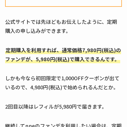
は？おすすめや効果
売ってる場所はど
も調査
こ？楽天・amazonで
買える？値段や手荒
公式サイトでは先ほどもお伝えしたように、定期
れの口コミも調査
購入の申し込みができます。
しまむら布団セット
の料金は？セール・
定期購入を利用すれば、通常価格7,980円(税込)の
半額になるのはい
ファンデが、5,980円(税込)で購入できるんです。
つ？激安販売店・通
販も調査
しかも今なら初回限定で1,000OFFクーポンが出て
karseellはどこで売っ
いるので、4,980円(税込)で始められるんだとか。
てる？ロフトやハン
ズで買える？楽天や
2回目以降はレフィルが5,980円で届きます。
amazonなど通販の販
売店も調査
継続してnneのファンデを利用したい場合は、定期