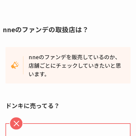
復刻はある？ウルト
ラカパーは品切れ？
売ってる場所調査
nneのファンデの取扱店は？
キーピング販売終了
理由はなぜ？売って
ない？売ってる場所
nneのファンデを販売しているのか、
は？代わりの代用品
店舗ごとにチェックしていきたいと思
も調査
います。
クランベリージュー
スはコンビニで売っ
てる？薬局やイオン
ドンキに売ってる？
は？おすすめや効果
も調査