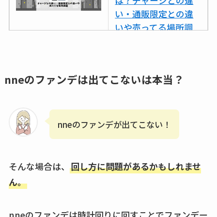
い・通販限定との違
クランベリージュー
いや売ってる場所調
スはコンビニで売っ
査
てる？薬局やイオン
は？おすすめや効果
ココネシャンプー詰
も調査
め替えはどこで売っ
nneのファンデは出てこないは本当？
てる？ドンキ・ロフ
トなど販売店や安い
通販調査
nneのファンデが出てこない！
アクアテクトゲルが
売ってる場所はど
こ？楽天・amazonで
そんな場合は、
回し方に問題があるかもしれませ
買える？値段や手荒
ん。
れの口コミも調査
nneのファンデは時計回りに回すことでファンデー
しまむら布団セット