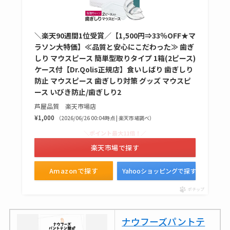
＼楽天90週間1位受賞／【1,500円⇒33％OFF★マ
ラソン大特価】≪品質と安心にこだわった≫ 歯ぎ
しり マウスピース 簡単型取りタイプ 1箱(2ピース)
ケース付【Dr.Qolis正規店】食いしばり 歯ぎしり
防止 マウスピース 歯ぎしり対策 グッズ マウスピ
ース いびき防止/歯ぎしり2
芦屋品質 楽天市場店
¥1,000
（2026/06/26 00:04時点 | 楽天市場調べ）
＼ポイント最大11倍！／
楽天市場で探す
Amazonで探す
Yahooショッピングで探す
ポチップ
ナウフーズパントテ