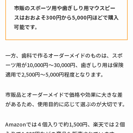
市販のスポーツ用や歯ぎしり用マウスピー
アクアテクトゲルが
スはおおよそ300円から5,000円ほどで購入
売ってる場所はど
可能です。
こ？楽天・amazonで
買える？値段や手荒
れの口コミも調査
一方、歯科で作るオーダーメイドのものは、スポ
しまむら布団セット
ーツ用が10,000円〜30,000円、歯ぎしり用は保険
の料金は？セール・
半額になるのはい
適用で2,500円〜5,000円程度となります。
つ？激安販売店・通
販も調査
市販品とオーダーメイドで価格や効果に大きな差
karseellはどこで売っ
があるため、使用目的に応じて選ぶのが大切です。
てる？ロフトやハン
ズで買える？楽天や
Amazonでは４個入りで約1,500円、楽天では２個
amazonなど通販の販