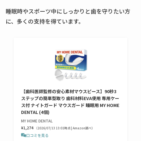
売ってるか・代替品
睡眠時やスポーツ中にしっかりと歯を守りたい方
など解説
に、多くの支持を得ています。
ビタクラフトのウル
トラが廃盤？なぜ？
復刻はある？ウルト
ラカパーは品切れ？
売ってる場所調査
キーピング販売終了
理由はなぜ？売って
【歯科医師監修の安心素材マウスピース】90秒3
ない？売ってる場所
ステップの簡単型取り 歯科材料EVA使用 専用ケー
は？代わりの代用品
ス付 ナイトガード マウスガード 睡眠用 MY HOME
も調査
DENTAL (4個)
MY HOME DENTAL
クランベリージュー
¥1,274
（2026/07/13 13:01時点 | Amazon調べ）
スはコンビニで売っ
口コミを見る