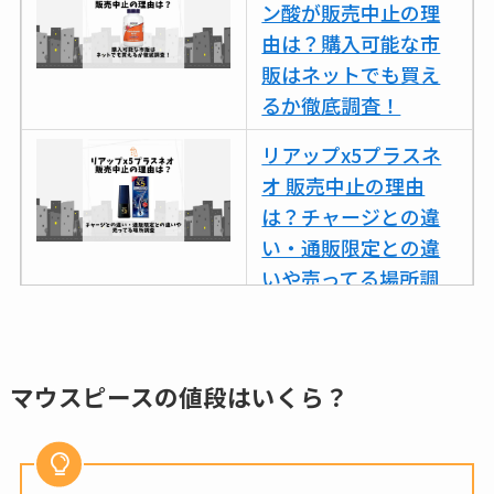
ン酸が販売中止の理
由は？購入可能な市
販はネットでも買え
るか徹底調査！
リアップx5プラスネ
オ 販売中止の理由
は？チャージとの違
い・通販限定との違
いや売ってる場所調
査
ココネシャンプー詰
め替えはどこで売っ
マウスピースの値段はいくら？
てる？ドンキ・ロフ
トなど販売店や安い
通販調査