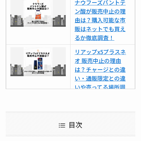
ナウフーズパントテ
スはコンビニで売っ
ン酸が販売中止の理
てる？薬局やイオン
由は？購入可能な市
は？おすすめや効果
販はネットでも買え
も調査
るか徹底調査！
リアップx5プラスネ
オ 販売中止の理由
は？チャージとの違
い・通販限定との違
いや売ってる場所調
査
ココネシャンプー詰
め替えはどこで売っ
目次
てる？ドンキ・ロフ
トなど販売店や安い