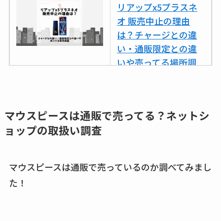
リアップx5プラスネ
オ 販売中止の理由
は？チャージとの違
い・通販限定との違
いや売ってる場所調
査
ココネシャンプー詰
め替えはどこで売っ
マウスピースは通販で売ってる？ネットシ
てる？ドンキ・ロフ
ョップの取扱い調査
トなど販売店や安い
通販調査
マウスピースは通販で売っているのか調べてみまし
アクアテクトゲルが
た！
売ってる場所はど
こ？楽天・amazonで
買える？値段や手荒