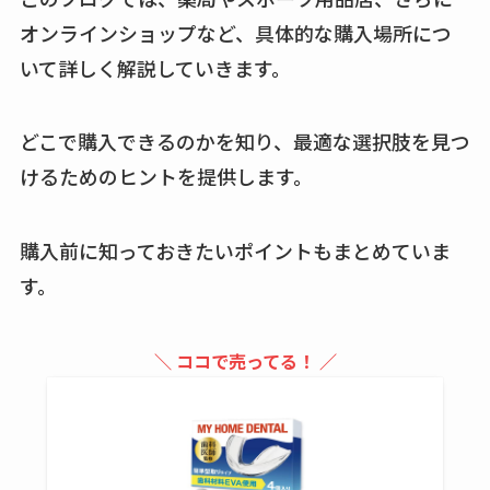
買える？値段や手荒
オンラインショップなど、具体的な購入場所につ
れの口コミも調査
いて詳しく解説していきます。
しまむら布団セット
の料金は？セール・
どこで購入できるのかを知り、最適な選択肢を見つ
半額になるのはい
けるためのヒントを提供します。
つ？激安販売店・通
販も調査
購入前に知っておきたいポイントもまとめていま
karseellはどこで売っ
す。
てる？ロフトやハン
ズで買える？楽天や
＼ ココで売ってる！ ／
amazonなど通販の販
売店も調査
エッセンシャルフラ
ットが廃盤？なぜ？