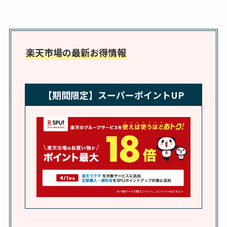
通販調査
アクアテクトゲルが
売ってる場所はど
楽天市場の最新お得情報
こ？楽天・amazonで
買える？値段や手荒
れの口コミも調査
【期間限定】スーパーポイントUP
しまむら布団セット
の料金は？セール・
半額になるのはい
つ？激安販売店・通
販も調査
karseellはどこで売っ
てる？ロフトやハン
ズで買える？楽天や