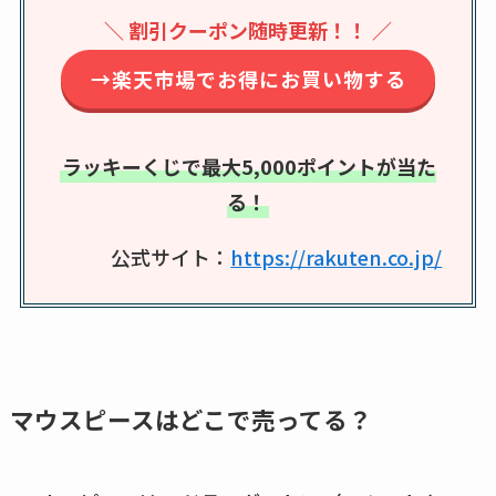
amazonなど通販の販
＼ 割引クーポン随時更新！！ ／
売店も調査
→楽天市場でお得にお買い物する
エッセンシャルフラ
ットが廃盤？なぜ？
売ってない？どこで
ラッキーくじで最大5,000ポイントが当た
売ってるか・代替品
る！
など解説
公式サイト：
https://rakuten.co.jp/
ビタクラフトのウル
トラが廃盤？なぜ？
復刻はある？ウルト
ラカパーは品切れ？
売ってる場所調査
マウスピースはどこで売ってる？
キーピング販売終了
理由はなぜ？売って