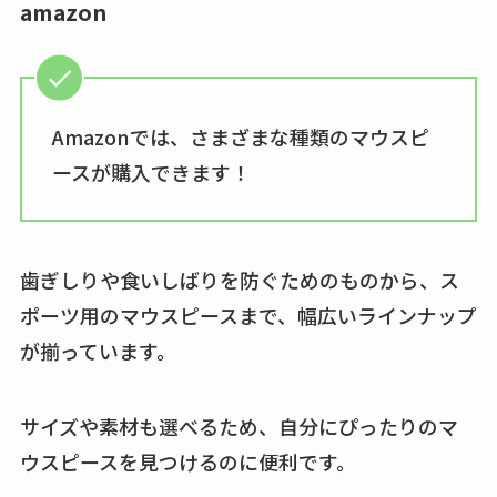
amazon
れの口コミも調査
しまむら布団セット
の料金は？セール・
半額になるのはい
Amazonでは、さまざまな種類のマウスピ
つ？激安販売店・通
ースが購入できます！
販も調査
karseellはどこで売っ
てる？ロフトやハン
歯ぎしりや食いしばりを防ぐためのものから、ス
ズで買える？楽天や
ポーツ用のマウスピースまで、幅広いラインナップ
amazonなど通販の販
が揃っています。
売店も調査
エッセンシャルフラ
サイズや素材も選べるため、自分にぴったりのマ
ットが廃盤？なぜ？
ウスピースを見つけるのに便利です。
売ってない？どこで