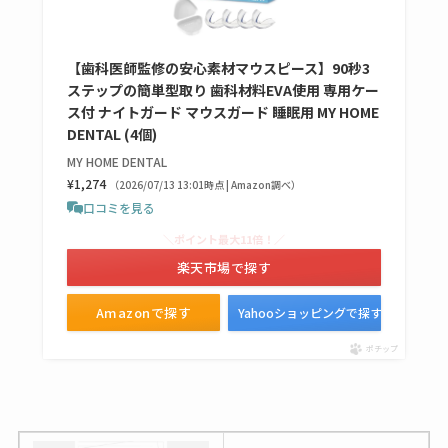
売ってない？どこで
売ってるか・代替品
【歯科医師監修の安心素材マウスピース】90秒3
など解説
ステップの簡単型取り 歯科材料EVA使用 専用ケー
ス付 ナイトガード マウスガード 睡眠用 MY HOME
ビタクラフトのウル
DENTAL (4個)
トラが廃盤？なぜ？
MY HOME DENTAL
復刻はある？ウルト
¥1,274
（2026/07/13 13:01時点 | Amazon調べ）
ラカパーは品切れ？
口コミを見る
売ってる場所調査
＼ポイント最大11倍！／
楽天市場で探す
キーピング販売終了
理由はなぜ？売って
Amazonで探す
Yahooショッピングで探す
ない？売ってる場所
ポチップ
は？代わりの代用品
も調査
クランベリージュー