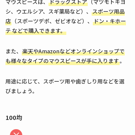
ない？売ってる場所
マウスピースは、
ドラッグストア
（マツモトキヨ
は？代わりの代用品
シ、ウエルシア、スギ薬局など）、
スポーツ用品
も調査
店
（スポーツデポ、ゼビオなど）、
ドン・キホー
テ
などで購入できます。
クランベリージュー
スはコンビニで売っ
てる？薬局やイオン
また、
楽天やAmazonなどオンラインショップで
は？おすすめや効果
も様々なタイプのマウスピースが手に入ります
。
も調査
用途に応じて、スポーツ用や歯ぎしり用などを選
びましょう。
100均