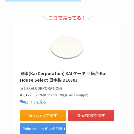
買える？値段や手荒
れの口コミも調査
＼ ココで売ってる！ ／
しまむら布団セット
の料金は？セール・
半額になるのはい
つ？激安販売店・通
販も調査
貝印(Kai Corporation) KAI ケーキ 回転台 Kai
karseellはどこで売っ
House Select 日本製 DL6303
てる？ロフトやハン
貝印(KAI CORPORATION)
ズで買える？楽天や
¥1,127
（2026/07/12 20:02時点 | Amazon調べ）
amazonなど通販の販
口コミを見る
売店も調査
Amazonで探す
楽天市場で探す
エッセンシャルフラ
Yahooショッピングで探す
ットが廃盤？なぜ？