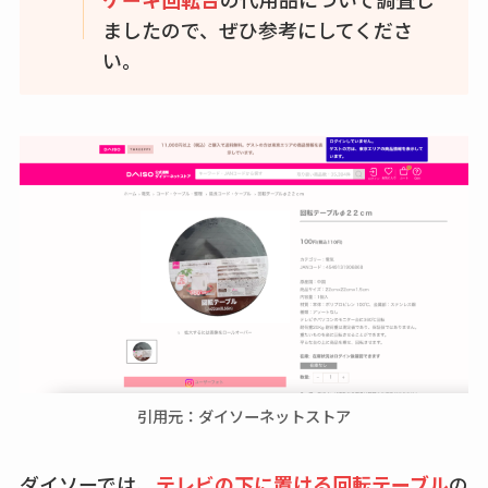
ましたので、ぜひ参考にしてくださ
半額になるのはい
い。
つ？激安販売店・通
販も調査
karseellはどこで売っ
てる？ロフトやハン
ズで買える？楽天や
amazonなど通販の販
売店も調査
エッセンシャルフラ
ットが廃盤？なぜ？
売ってない？どこで
売ってるか・代替品
引用元：ダイソーネットストア
など解説
ビタクラフトのウル
ダイソーでは、
テレビの下に置ける回転テーブル
の