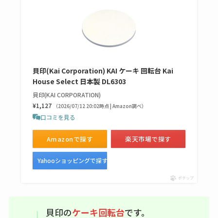
半額になるのはい
つ？激安販売店・通
販も調査
karseellはどこで売っ
貝印(Kai Corporation) KAI ケーキ 回転台 Kai
てる？ロフトやハン
House Select 日本製 DL6303
ズで買える？楽天や
貝印(KAI CORPORATION)
amazonなど通販の販
¥1,127
（2026/07/12 20:02時点 | Amazon調べ）
売店も調査
口コミを見る
エッセンシャルフラ
Amazonで探す
楽天市場で探す
ットが廃盤？なぜ？
売ってない？どこで
Yahooショッピングで探す
売ってるか・代替品
ポチップ
など解説
ビタクラフトのウル
貝印の
ケーキ回転台
です。