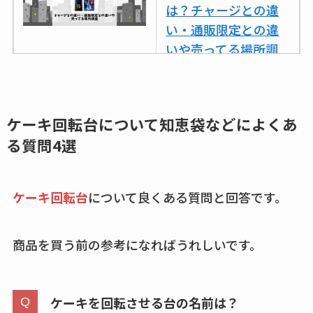
は？チャージとの違
い・通販限定との違
いや売ってる場所調
査
ココネシャンプー詰
め替えはどこで売っ
ケーキ回転台について
知恵袋などによくあ
てる？ドンキ・ロフ
る質問4選
トなど販売店や安い
通販調査
ケーキ回転台
について良くある質問と回答です。
アクアテクトゲルが
売ってる場所はど
商品を買う前の参考になればうれしいです。
こ？楽天・amazonで
買える？値段や手荒
れの口コミも調査
ケーキを回転させる台の名前は？