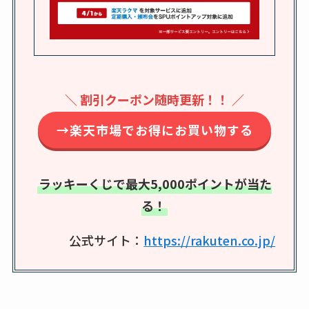
karseellはどこで売っ
てる？ロフトやハン
ズで買える？楽天や
amazonなど通販の販
＼ 割引クーポン随時更新！！ ／
売店も調査
→楽天市場でお得にお買い物する
エッセンシャルフラ
ットが廃盤？なぜ？
売ってない？どこで
ラッキーくじで最大5,000ポイントが当た
売ってるか・代替品
る！
など解説
公式サイト：
https://rakuten.co.jp/
ビタクラフトのウル
トラが廃盤？なぜ？
復刻はある？ウルト
ラカパーは品切れ？