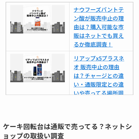
ナウフーズパントテ
ン酸が販売中止の理
由は？購入可能な市
販はネットでも買え
るか徹底調査！
リアップx5プラスネ
オ 販売中止の理由
は？チャージとの違
い・通販限定との違
いや売ってる場所調
査
ココネシャンプー詰
め替えはどこで売っ
ケーキ回転台は通販で売ってる？ネットシ
てる？ドンキ・ロフ
ョップの取扱い調査