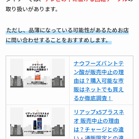
トラが廃盤？なぜ？
取り扱いがあります。
復刻はある？ウルト
ラカパーは品切れ？
ただし、品薄になっている可能性があるためお店
売ってる場所調査
に問い合わせすることをおすすめします。
キーピング販売終了
理由はなぜ？売って
ナウフーズパントテ
ない？売ってる場所
ン酸が販売中止の理
は？代わりの代用品
由は？購入可能な市
も調査
販はネットでも買え
クランベリージュー
るか徹底調査！
スはコンビニで売っ
リアップx5プラスネ
てる？薬局やイオン
オ 販売中止の理由
は？おすすめや効果
は？チャージとの違
も調査
い・通販限定との違