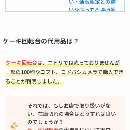
い・通販限定との違
いや売ってる場所調
査
ココネシャンプー詰
め替えはどこで売っ
ケーキ回転台の
代用品は？
てる？ドンキ・ロフ
トなど販売店や安い
ケーキ回転台
は、ニトリでは売っておりませんが
通販調査
一部の100均やロフト、ヨドバシカメラで購入でき
アクアテクトゲルが
ることが判明しました。
売ってる場所はど
こ？楽天・amazonで
買える？値段や手荒
それでは、もしお店で取り扱いがな
れの口コミも調査
い、在庫切れの場合はどうすれば良い
のでしょうか？
しまむら布団セット
ケーキ回転台
の代用品について調査し
の料金は？セール・