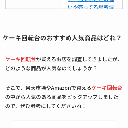
いや売ってる場所調
査
ココネシャンプー詰
め替えはどこで売っ
ケーキ回転台のおすすめ
人気商品はどれ？
てる？ドンキ・ロフ
トなど販売店や安い
ケーキ回転台
が買えるお店を調査してきましたが、
通販調査
どのような商品が人気なのでしょうか？
アクアテクトゲルが
売ってる場所はど
そこで、楽天市場やAmazonで買える
ケーキ回転台
こ？楽天・amazonで
の中から人気のある商品をピックアップしました
買える？値段や手荒
れの口コミも調査
ので、ぜひ参考にしてくださいね！
しまむら布団セット
の料金は？セール・