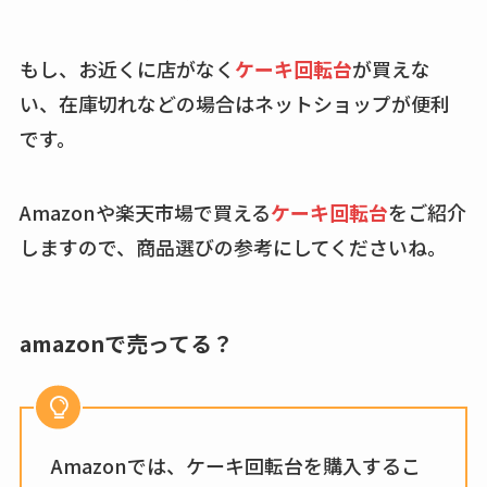
トなど販売店や安い
通販調査
もし、お近くに店がなく
ケーキ回転台
が買えな
アクアテクトゲルが
い、在庫切れなどの場合はネットショップが便利
売ってる場所はど
です。
こ？楽天・amazonで
買える？値段や手荒
れの口コミも調査
Amazonや楽天市場で買える
ケーキ回転台
をご紹介
しますので、商品選びの参考にしてくださいね。
しまむら布団セット
の料金は？セール・
半額になるのはい
amazonで売ってる？
つ？激安販売店・通
販も調査
karseellはどこで売っ
てる？ロフトやハン
Amazonでは、ケーキ回転台を購入するこ