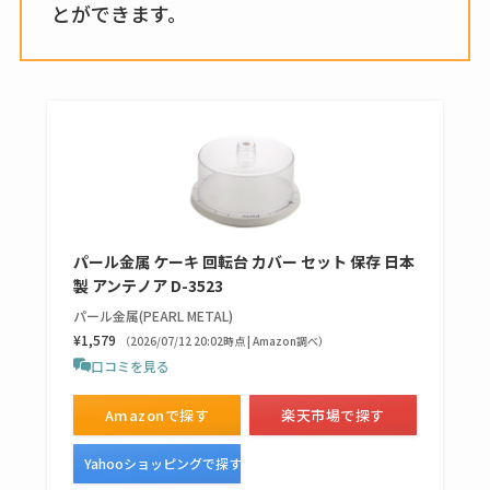
ズで買える？楽天や
とができます。
amazonなど通販の販
売店も調査
エッセンシャルフラ
ットが廃盤？なぜ？
売ってない？どこで
売ってるか・代替品
など解説
パール金属 ケーキ 回転台 カバー セット 保存 日本
ビタクラフトのウル
製 アンテノア D-3523
トラが廃盤？なぜ？
パール金属(PEARL METAL)
¥1,579
復刻はある？ウルト
（2026/07/12 20:02時点 | Amazon調べ）
口コミを見る
ラカパーは品切れ？
売ってる場所調査
Amazonで探す
楽天市場で探す
キーピング販売終了
Yahooショッピングで探す
理由はなぜ？売って