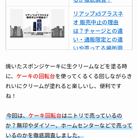
リアップx5プラスネ
オ 販売中止の理由
は？チャージとの違
い・通販限定との違
いや売ってる場所調
査
焼いたスポンジケーキに生クリームなどを塗る時
ココネシャンプー詰
に、
ケーキの回転台
を使ってくるくる回しながらき
め替えはどこで売っ
れいにクリームが塗れると楽しいし、便利です
てる？ドンキ・ロフ
ね！
トなど販売店や安い
通販調査
今回は、
ケーキ回転台
はニトリで売っているの
アクアテクトゲルが
か？無印やダイソー、ホームセンターなどで売って
売ってる場所はど
いるのかを徹底調査しました。
こ？楽天・amazonで