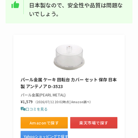
トラが廃盤？なぜ？
日本製なので、安全性や品質は問題な
復刻はある？ウルト
いでしょう。
ラカパーは品切れ？
売ってる場所調査
キーピング販売終了
理由はなぜ？売って
ない？売ってる場所
は？代わりの代用品
も調査
パール金属 ケーキ 回転台 カバー セット 保存 日本
製 アンテノア D-3523
クランベリージュー
パール金属(PEARL METAL)
スはコンビニで売っ
¥1,579
（2026/07/12 20:02時点 | Amazon調べ）
てる？薬局やイオン
口コミを見る
は？おすすめや効果
Amazonで探す
楽天市場で探す
も調査
Yahooショッピングで探す