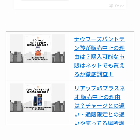
売ってない？どこで
ポチップ
売ってるか・代替品
など解説
ビタクラフトのウル
ナウフーズパントテ
トラが廃盤？なぜ？
ン酸が販売中止の理
復刻はある？ウルト
由は？購入可能な市
ラカパーは品切れ？
販はネットでも買え
売ってる場所調査
るか徹底調査！
キーピング販売終了
リアップx5プラスネ
理由はなぜ？売って
オ 販売中止の理由
ない？売ってる場所
は？チャージとの違
は？代わりの代用品
い・通販限定との違
も調査
いや売ってる場所調
査
クランベリージュー