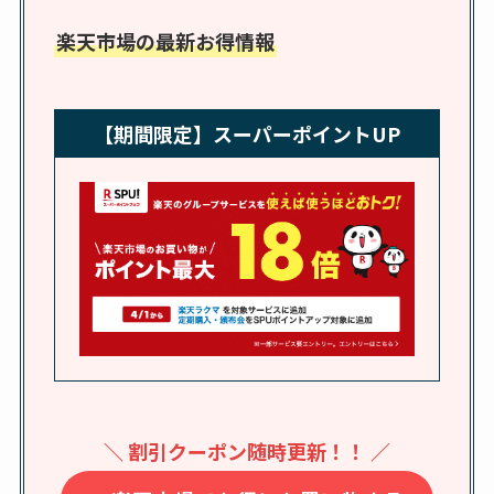
売ってる場所はど
楽天市場の最新お得情報
こ？楽天・amazonで
買える？値段や手荒
れの口コミも調査
【期間限定】スーパーポイントUP
しまむら布団セット
の料金は？セール・
半額になるのはい
つ？激安販売店・通
販も調査
karseellはどこで売っ
てる？ロフトやハン
ズで買える？楽天や
amazonなど通販の販
＼ 割引クーポン随時更新！！ ／
売店も調査