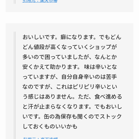
売ってる場所調査
キーピング販売終了
理由はなぜ？売って
おいしいです。癖になります。でもどん
ない？売ってる場所
どん値段が高くなっていくショップが
は？代わりの代用品
多いので困っていましたが、なんとか
も調査
安くかえて助かります。 味は辛いとな
クランベリージュー
っていますが、自分自身辛いのは苦手
スはコンビニで売っ
なのですが、これはピリピリ辛いとい
てる？薬局やイオン
う感じはありません。ただ、食べ進める
は？おすすめや効果
と汗が止まらなくなります。でもおいし
も調査
いです。缶の為保存も聞くのでストック
しておくものいいかも