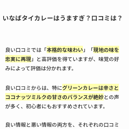
ココネシャンプー詰
め替えはどこで売っ
いなばタイカレーはうますぎ？口コミは？
てる？ドンキ・ロフ
トなど販売店や安い
通販調査
良い口コミでは「
本格的な味わい
」「
現地の味を
アクアテクトゲルが
忠実に再現
」と高評価を得ていますが、味覚の好
売ってる場所はど
みによって評価は分かれます。
こ？楽天・amazonで
買える？値段や手荒
れの口コミも調査
良い口コミからは、特に
グリーンカレーは辛さと
ココナッツミルクの甘さのバランスが絶妙
との声
しまむら布団セット
が多く、初心者にもおすすめされています。
の料金は？セール・
半額になるのはい
つ？激安販売店・通
良い情報と悪い情報の両方を、それぞれの口コミ