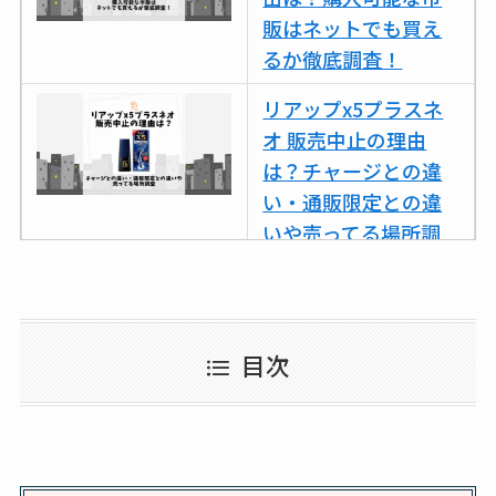
スはコンビニで売っ
販はネットでも買え
てる？薬局やイオン
るか徹底調査！
は？おすすめや効果
も調査
リアップx5プラスネ
オ 販売中止の理由
は？チャージとの違
い・通販限定との違
いや売ってる場所調
査
ココネシャンプー詰
め替えはどこで売っ
目次
てる？ドンキ・ロフ
トなど販売店や安い
通販調査
アクアテクトゲルが