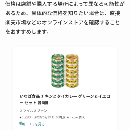
半額になるのはい
価格は店舗や購入する場所によって異なる可能性が
つ？激安販売店・通
あるため、具体的な価格を知りたい場合は、直接
販も調査
楽天市場などのオンラインストアを確認すること
をおすすめします。
karseellはどこで売っ
てる？ロフトやハン
ズで買える？楽天や
amazonなど通販の販
売店も調査
エッセンシャルフラ
ットが廃盤？なぜ？
売ってない？どこで
いなば食品 チキンとタイカレー グリーン＆イエロ
売ってるか・代替品
ー セット 各6個
など解説
スマイルスプーン
¥3,289
（2026/07/13 21:00時点 | Amazon調べ）
ビタクラフトのウル
口コミを見る