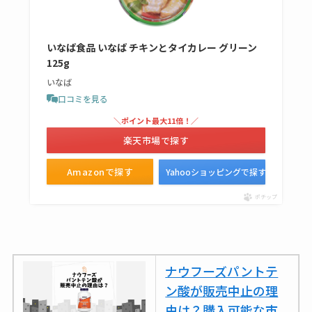
売ってない？どこで
売ってるか・代替品
いなば食品 いなば チキンとタイカレー グリーン
など解説
125g
ビタクラフトのウル
いなば
トラが廃盤？なぜ？
口コミを見る
復刻はある？ウルト
＼ポイント最大11倍！／
ラカパーは品切れ？
楽天市場で探す
売ってる場所調査
Amazonで探す
Yahooショッピングで探す
キーピング販売終了
ポチップ
理由はなぜ？売って
ない？売ってる場所
は？代わりの代用品
も調査
ナウフーズパントテ
ン酸が販売中止の理
クランベリージュー
由は？購入可能な市