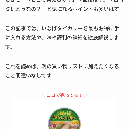
買える？値段や手荒
ミはどうなの？」と気になるポイントも多いはず。
れの口コミも調査
しまむら布団セット
この記事では、いなばタイカレーを最もお得に手
の料金は？セール・
に入れる方法や、味や評判の詳細を徹底解説しま
半額になるのはい
す。
つ？激安販売店・通
販も調査
これを読めば、次の買い物リストに加えたくなる
karseellはどこで売っ
こと間違いなしです！
てる？ロフトやハン
ズで買える？楽天や
＼ ココで売ってる！ ／
amazonなど通販の販
売店も調査
エッセンシャルフラ
ットが廃盤？なぜ？