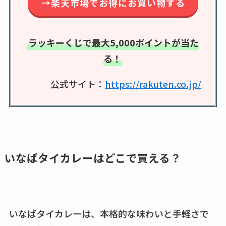
→楽天市場でお得にお買い物する
エッセンシャルフラ
ットが廃盤？なぜ？
売ってない？どこで
ラッキーくじで最大5,000ポイントが当た
売ってるか・代替品
る！
など解説
公式サイト：
https://rakuten.co.jp/
ビタクラフトのウル
トラが廃盤？なぜ？
復刻はある？ウルト
ラカパーは品切れ？
売ってる場所調査
いなばタイカレーはどこで買える？
キーピング販売終了
理由はなぜ？売って
ない？売ってる場所
は？代わりの代用品
いなばタイカレーは、本格的な味わいと手軽さで
も調査