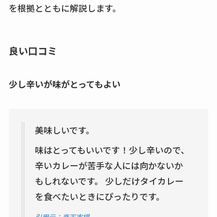
販も調査
を根拠とともに解説します。
karseellはどこで売っ
てる？ロフトやハン
良い口コミ
ズで買える？楽天や
amazonなど通販の販
売店も調査
少し辛いが味がとってもよい
エッセンシャルフラ
ットが廃盤？なぜ？
売ってない？どこで
美味しいです。
売ってるか・代替品
味はとってもいいです！少し辛いので、
など解説
辛いカレーが苦手な人には向かないか
ビタクラフトのウル
もしれないです。 少しだけタイカレー
トラが廃盤？なぜ？
を食べたいときにぴったりです。
復刻はある？ウルト
ラカパーは品切れ？
引用元：楽天市場