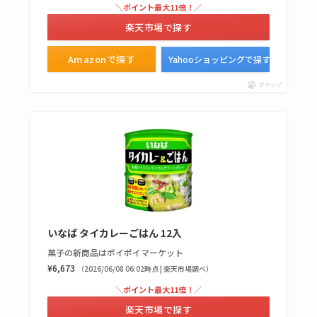
トラが廃盤？なぜ？
＼ポイント最大11倍！／
復刻はある？ウルト
楽天市場で探す
ラカパーは品切れ？
Amazonで探す
Yahooショッピングで探す
売ってる場所調査
ポチップ
キーピング販売終了
理由はなぜ？売って
ない？売ってる場所
は？代わりの代用品
も調査
クランベリージュー
スはコンビニで売っ
いなば タイカレーごはん 12入
てる？薬局やイオン
菓子の新商品はポイポイマーケット
は？おすすめや効果
¥6,673
（2026/06/08 06:02時点 | 楽天市場調べ）
も調査
＼ポイント最大11倍！／
楽天市場で探す