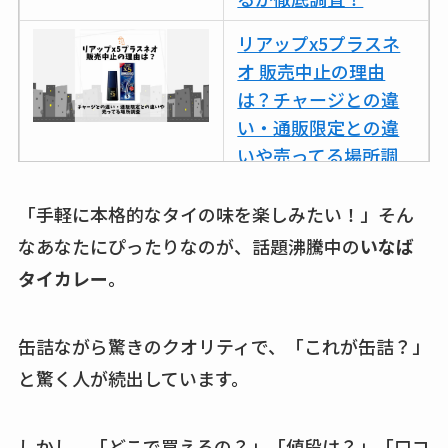
リアップx5プラスネ
オ 販売中止の理由
は？チャージとの違
い・通販限定との違
いや売ってる場所調
査
「手軽に本格的なタイの味を楽しみたい！」そん
ココネシャンプー詰
なあなたにぴったりなのが、話題沸騰中の
いなば
め替えはどこで売っ
タイカレー
。
てる？ドンキ・ロフ
トなど販売店や安い
通販調査
缶詰ながら驚きのクオリティで、「これが缶詰？」
と驚く人が続出しています。
アクアテクトゲルが
売ってる場所はど
こ？楽天・amazonで
しかし、「どこで買えるの？」「値段は？」「口コ