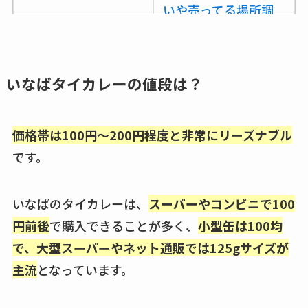
いや売ってる場所調
査
ココネシャンプー詰
め替えはどこで売っ
いなばタイカレーの値段は？
てる？ドンキ・ロフ
トなど販売店や安い
価格帯は100円～200円程度と非常にリーズナブル
通販調査
です。
アクアテクトゲルが
売ってる場所はど
いなばのタイカレーは、
スーパーやコンビニで100
こ？楽天・amazonで
円前後
で購入できることが多く、
小型缶は100均
買える？値段や手荒
れの口コミも調査
で、大型スーパーやネット通販では125gサイズが
主流
となっています。
しまむら布団セット
の料金は？セール・