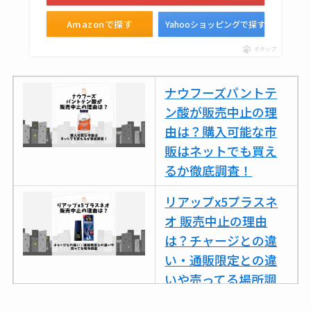
Amazonで探す
Yahooショッピングで探す
ポチップ
ナウフーズパントテ
ン酸が販売中止の理
由は？購入可能な市
販はネットでも買え
るか徹底調査！
リアップx5プラスネ
オ 販売中止の理由
は？チャージとの違
い・通販限定との違
いや売ってる場所調
査