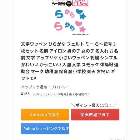
ラカパーは品切れ？
売ってる場所調査
キーピング販売終了
理由はなぜ？売って
ない？売ってる場所
文字ワッペン ひらがな フェルト ミニ ら～記号 3
は？代わりの代用品
枚セット 名前 アイロン 男の子 女の子 名入れ お名
前 文字 アップリケ 小さいワッペン 刺繍 シンプル
も調査
かわいい かっこいい 入園 入学 スモック 体操服 運
動会 マーク 幼稚園 保育園 小学校 楽天 お祝い ギ
クランベリージュー
フト CP
スはコンビニで売っ
アップリケ通販・ブロドリー
てる？薬局やイオン
¥165
（2026/06/25 12:02時点 | 楽天市場調べ）
は？おすすめや効果
＼ポイント最大11倍！／
も調査
Amazonで探す
楽天市場で探す
Yahooショッピングで探す
ポチップ