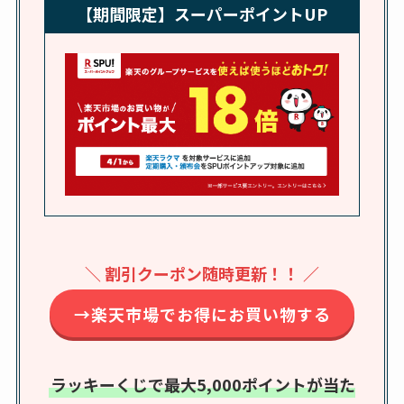
【期間限定】スーパーポイントUP
しまむら布団セット
の料金は？セール・
半額になるのはい
つ？激安販売店・通
販も調査
karseellはどこで売っ
てる？ロフトやハン
ズで買える？楽天や
amazonなど通販の販
＼ 割引クーポン随時更新！！ ／
売店も調査
→楽天市場でお得にお買い物する
エッセンシャルフラ
ットが廃盤？なぜ？
売ってない？どこで
ラッキーくじで最大5,000ポイントが当た
売ってるか・代替品