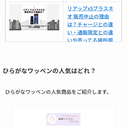
リアップx5プラスネ
オ 販売中止の理由
は？チャージとの違
い・通販限定との違
いや売ってる場所調
査
ココネシャンプー詰
め替えはどこで売っ
ひらがなワッペンの
人気はどれ？
てる？ドンキ・ロフ
トなど販売店や安い
ひらがなワッペンの人気商品をご紹介します。
通販調査
アクアテクトゲルが
売ってる場所はど
こ？楽天・amazonで