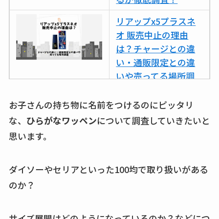
リアップx5プラスネ
オ 販売中止の理由
は？チャージとの違
い・通販限定との違
いや売ってる場所調
査
お子さんの持ち物に名前をつけるのにピッタリ
ココネシャンプー詰
な、
ひらがなワッペン
について調査していきたいと
め替えはどこで売っ
思います。
てる？ドンキ・ロフ
トなど販売店や安い
通販調査
ダイソーやセリアといった100均で取り扱いがある
のか？
アクアテクトゲルが
売ってる場所はど
こ？楽天・amazonで
サイズ展開はどのようになっているのか？などにつ