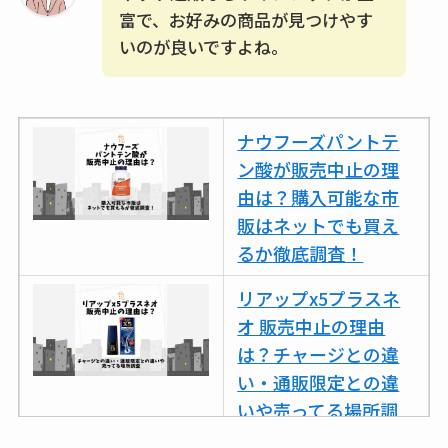
富で、お好みの商品が見つけやす
いのが良いですよね。
ナウフーズパントテ
ン酸が販売中止の理
由は？購入可能な市
販はネットでも買え
るか徹底調査！
リアップx5プラスネ
オ 販売中止の理由
は？チャージとの違
い・通販限定との違
いや売ってる場所調
査