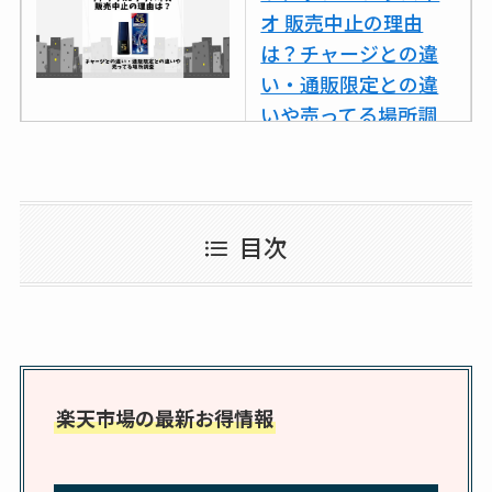
スはコンビニで売っ
オ 販売中止の理由
てる？薬局やイオン
は？チャージとの違
は？おすすめや効果
い・通販限定との違
も調査
いや売ってる場所調
査
ココネシャンプー詰
め替えはどこで売っ
目次
てる？ドンキ・ロフ
トなど販売店や安い
通販調査
アクアテクトゲルが
売ってる場所はど
楽天市場の最新お得情報
こ？楽天・amazonで
買える？値段や手荒
れの口コミも調査