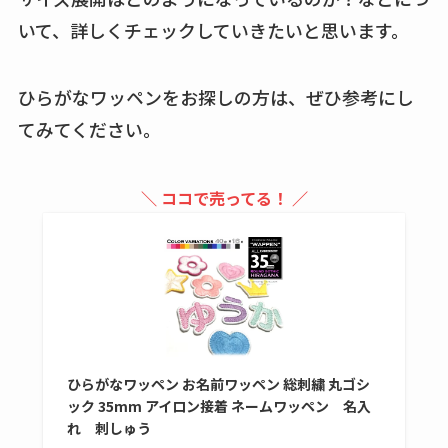
買える？値段や手荒
いて、詳しくチェックしていきたいと思います。
れの口コミも調査
しまむら布団セット
ひらがなワッペンをお探しの方は、ぜひ参考にし
の料金は？セール・
てみてください。
半額になるのはい
つ？激安販売店・通
＼ ココで売ってる！ ／
販も調査
karseellはどこで売っ
てる？ロフトやハン
ズで買える？楽天や
amazonなど通販の販
売店も調査
ひらがなワッペン お名前ワッペン 総刺繍 丸ゴシ
エッセンシャルフラ
ック 35mm アイロン接着 ネームワッペン 名入
れ 刺しゅう
ットが廃盤？なぜ？