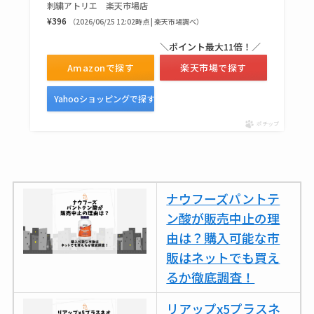
刺繍アトリエ 楽天市場店
売ってない？どこで
¥396
（2026/06/25 12:02時点 | 楽天市場調べ）
売ってるか・代替品
＼ポイント最大11倍！／
など解説
Amazonで探す
楽天市場で探す
ビタクラフトのウル
トラが廃盤？なぜ？
Yahooショッピングで探す
復刻はある？ウルト
ポチップ
ラカパーは品切れ？
売ってる場所調査
キーピング販売終了
ナウフーズパントテ
理由はなぜ？売って
ン酸が販売中止の理
ない？売ってる場所
由は？購入可能な市
は？代わりの代用品
販はネットでも買え
も調査
るか徹底調査！
クランベリージュー
リアップx5プラスネ