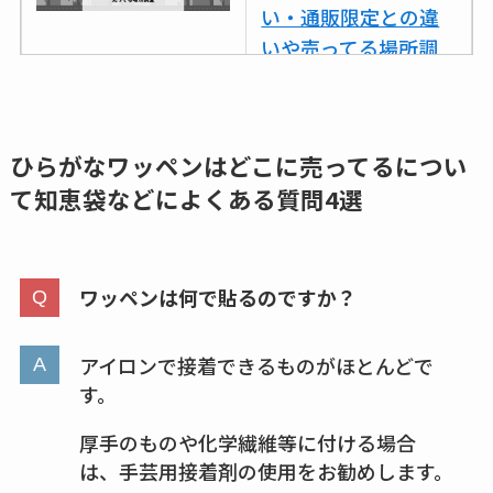
い・通販限定との違
いや売ってる場所調
査
ココネシャンプー詰
め替えはどこで売っ
ひらがなワッペンはどこに売ってるについ
てる？ドンキ・ロフ
て
知恵袋などによくある質問4選
トなど販売店や安い
通販調査
ワッペンは何で貼るのですか？
アクアテクトゲルが
売ってる場所はど
こ？楽天・amazonで
アイロンで接着できるものがほとんどで
買える？値段や手荒
す。
れの口コミも調査
厚手のものや化学繊維等に付ける場合
は、手芸用接着剤の使用をお勧めします。
しまむら布団セット