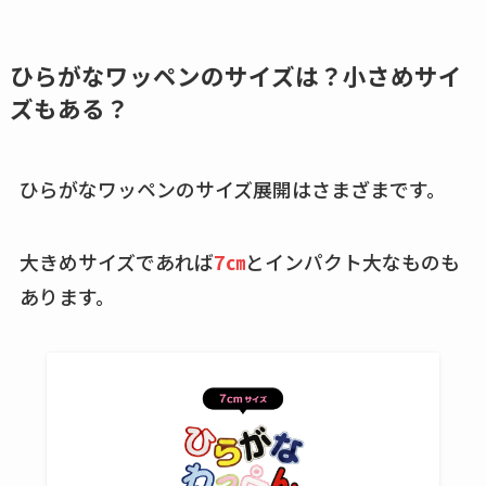
ココネシャンプー詰
め替えはどこで売っ
ひらがなワッペンのサイズは？小さめサイ
てる？ドンキ・ロフ
ズもある？
トなど販売店や安い
通販調査
ひらがなワッペンのサイズ展開はさまざまです。
アクアテクトゲルが
売ってる場所はど
大きめサイズであれば
7㎝
とインパクト大なものも
こ？楽天・amazonで
あります。
買える？値段や手荒
れの口コミも調査
しまむら布団セット
の料金は？セール・
半額になるのはい
つ？激安販売店・通