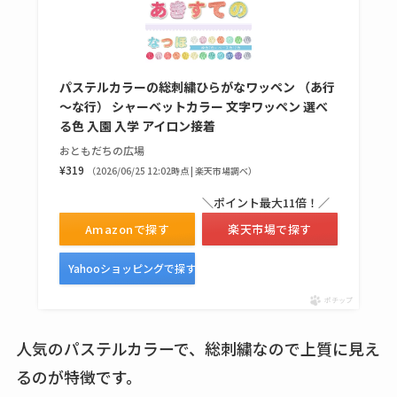
買える？値段や手荒
れの口コミも調査
しまむら布団セット
パステルカラーの総刺繍ひらがなワッペン （あ行
の料金は？セール・
～な行） シャーベットカラー 文字ワッペン 選べ
半額になるのはい
る色 入園 入学 アイロン接着
つ？激安販売店・通
おともだちの広場
販も調査
¥319
（2026/06/25 12:02時点 | 楽天市場調べ）
＼ポイント最大11倍！／
karseellはどこで売っ
Amazonで探す
楽天市場で探す
てる？ロフトやハン
ズで買える？楽天や
Yahooショッピングで探す
amazonなど通販の販
ポチップ
売店も調査
人気のパステルカラーで、総刺繍なので上質に見え
エッセンシャルフラ
ットが廃盤？なぜ？
るのが特徴です。