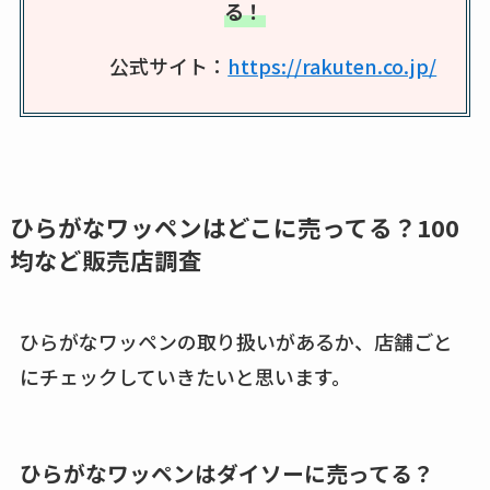
る！
など解説
公式サイト：
https://rakuten.co.jp/
ビタクラフトのウル
トラが廃盤？なぜ？
復刻はある？ウルト
ラカパーは品切れ？
売ってる場所調査
ひらがなワッペンはどこに売ってる？100
キーピング販売終了
均など販売店調査
理由はなぜ？売って
ない？売ってる場所
は？代わりの代用品
ひらがなワッペンの取り扱いがあるか、店舗ごと
も調査
にチェックしていきたいと思います。
クランベリージュー
スはコンビニで売っ
ひらがなワッペンはダイソーに売ってる？
てる？薬局やイオン