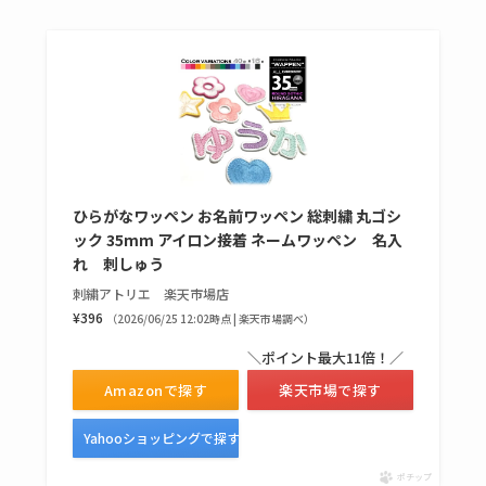
売ってない？どこで
売ってるか・代替品
など解説
ビタクラフトのウル
トラが廃盤？なぜ？
復刻はある？ウルト
ラカパーは品切れ？
ひらがなワッペン お名前ワッペン 総刺繍 丸ゴシ
売ってる場所調査
ック 35mm アイロン接着 ネームワッペン 名入
れ 刺しゅう
キーピング販売終了
刺繍アトリエ 楽天市場店
理由はなぜ？売って
¥396
（2026/06/25 12:02時点 | 楽天市場調べ）
ない？売ってる場所
＼ポイント最大11倍！／
は？代わりの代用品
Amazonで探す
楽天市場で探す
も調査
Yahooショッピングで探す
クランベリージュー
スはコンビニで売っ
ポチップ