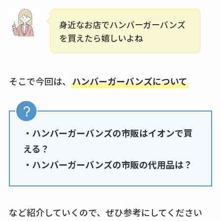
買える？値段や手荒
れの口コミも調査
身近なお店でハンバーガーバンズ
を買えたら嬉しいよね
しまむら布団セット
の料金は？セール・
半額になるのはい
そこで今回は、
ハンバーガーバンズについて
つ？激安販売店・通
販も調査
karseellはどこで売っ
・ハンバーガーバンズの市販はイオンで買
てる？ロフトやハン
える？
ズで買える？楽天や
・ハンバーガーバンズの市販の代用品は？
amazonなど通販の販
売店も調査
エッセンシャルフラ
など紹介していくので、ぜひ参考にしてください
ットが廃盤？なぜ？