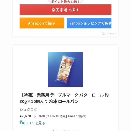
＼ポイント最大11倍！／
は？代わりの代用品
楽天市場で探す
も調査
Amazonで探す
Yahooショッピングで探す
クランベリージュー
スはコンビニで売っ
ポチップ
てる？薬局やイオン
は？おすすめや効果
も調査
【冷凍】 業務用 テーブルマーク バターロール 約
30g×10個入り 冷凍 ロールパン
ショクラボ
¥2,670
（2026/07/13 07:02時点 | Amazon調べ）
口コミを見る