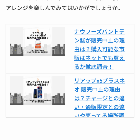
ラカパーは品切れ？
アレンジを楽しんでみてはいかがでしょうか。
売ってる場所調査
キーピング販売終了
ナウフーズパントテ
理由はなぜ？売って
ン酸が販売中止の理
ない？売ってる場所
由は？購入可能な市
は？代わりの代用品
販はネットでも買え
も調査
るか徹底調査！
クランベリージュー
リアップx5プラスネ
スはコンビニで売っ
オ 販売中止の理由
てる？薬局やイオン
は？チャージとの違
は？おすすめや効果
い・通販限定との違
も調査
いや売ってる場所調
査
ココネシャンプー詰