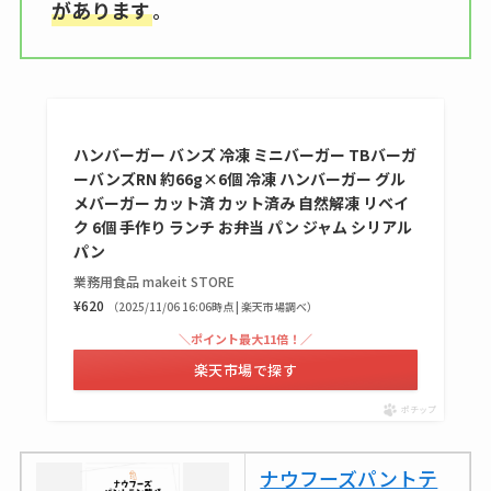
は？代わりの代用品
があります
。
も調査
クランベリージュー
スはコンビニで売っ
てる？薬局やイオン
ハンバーガー バンズ 冷凍 ミニバーガー TBバーガ
は？おすすめや効果
ーバンズRN 約66g×6個 冷凍 ハンバーガー グル
メバーガー カット済 カット済み 自然解凍 リベイ
も調査
ク 6個 手作り ランチ お弁当 パン ジャム シリアル
パン
業務用食品 makeit STORE
¥620
（2025/11/06 16:06時点 | 楽天市場調べ）
＼ポイント最大11倍！／
楽天市場で探す
ポチップ
ナウフーズパントテ