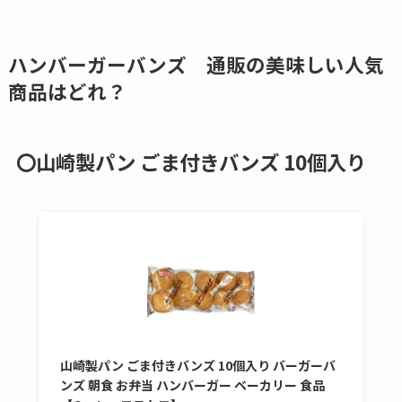
ココネシャンプー詰
め替えはどこで売っ
ハンバーガーバンズ 通販の美味しい
人気
てる？ドンキ・ロフ
商品はどれ？
トなど販売店や安い
通販調査
〇山崎製パン ごま付きバンズ 10個入り
アクアテクトゲルが
売ってる場所はど
こ？楽天・amazonで
買える？値段や手荒
れの口コミも調査
しまむら布団セット
の料金は？セール・
半額になるのはい
山崎製パン ごま付きバンズ 10個入り バーガーバ
ンズ 朝食 お弁当 ハンバーガー ベーカリー 食品
つ？激安販売店・通