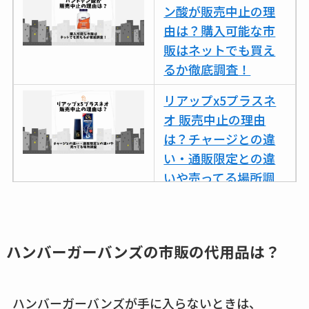
ン酸が販売中止の理
由は？購入可能な市
販はネットでも買え
るか徹底調査！
リアップx5プラスネ
オ 販売中止の理由
は？チャージとの違
い・通販限定との違
いや売ってる場所調
査
ココネシャンプー詰
め替えはどこで売っ
ハンバーガーバンズの市販の代用品は？
てる？ドンキ・ロフ
トなど販売店や安い
ハンバーガーバンズが手に入らないときは、
通販調査