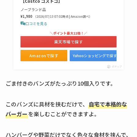
【Costco コストコ】
販も調査
ノーブランド品
¥1,980
（2026/07/13 07:02時点 | Amazon調べ）
karseellはどこで売っ
口コミを見る
てる？ロフトやハン
＼ポイント最大11倍！／
ズで買える？楽天や
楽天市場で探す
amazonなど通販の販
売店も調査
Amazonで探す
Yahooショッピングで探す
エッセンシャルフラ
ポチップ
ットが廃盤？なぜ？
ごま付きのバンズがたっぷり10個入りです。
売ってない？どこで
売ってるか・代替品
など解説
このバンズに具材を挟むだけで、
自宅で本格的な
バーガー
を楽しむことができますよ。
ビタクラフトのウル
トラが廃盤？なぜ？
復刻はある？ウルト
ハンバーグや野菜だけでなく色々な食材を挟んで、