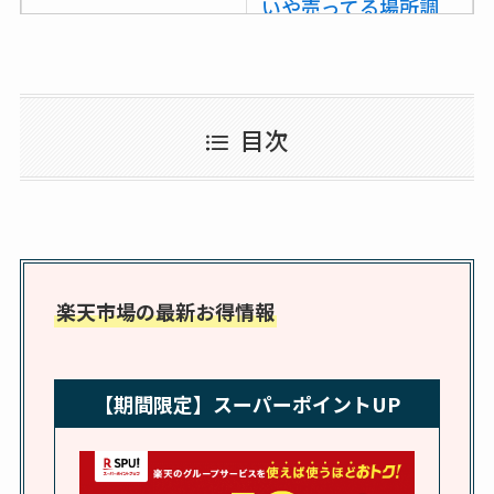
いや売ってる場所調
査
ココネシャンプー詰
め替えはどこで売っ
目次
てる？ドンキ・ロフ
トなど販売店や安い
通販調査
アクアテクトゲルが
売ってる場所はど
楽天市場の最新お得情報
こ？楽天・amazonで
買える？値段や手荒
れの口コミも調査
【期間限定】スーパーポイントUP
しまむら布団セット
の料金は？セール・