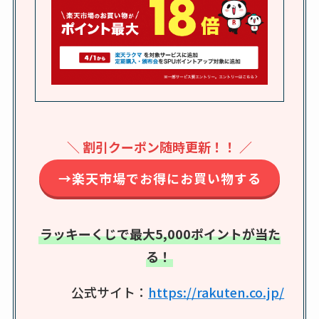
半額になるのはい
つ？激安販売店・通
販も調査
karseellはどこで売っ
てる？ロフトやハン
ズで買える？楽天や
amazonなど通販の販
＼ 割引クーポン随時更新！！ ／
売店も調査
→楽天市場でお得にお買い物する
エッセンシャルフラ
ットが廃盤？なぜ？
売ってない？どこで
ラッキーくじで最大5,000ポイントが当た
売ってるか・代替品
る！
など解説
公式サイト：
https://rakuten.co.jp/
ビタクラフトのウル
トラが廃盤？なぜ？