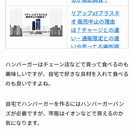
リアップx5プラスネ
オ 販売中止の理由
は？チャージとの違
い・通販限定との違
いや売ってる場所調
査
ハンバーガーはチェーン店などで買って食べるのも
ココネシャンプー詰
美味しいですが、自宅で好きな具材を入れて食べる
め替えはどこで売っ
のも良いですよね。
てる？ドンキ・ロフ
トなど販売店や安い
通販調査
自宅でハンバーガーを作るにはハンバーガーバン
ズが必要ですが、市販はイオンなどで買えるのか
アクアテクトゲルが
気になります。
売ってる場所はど
こ？楽天・amazonで