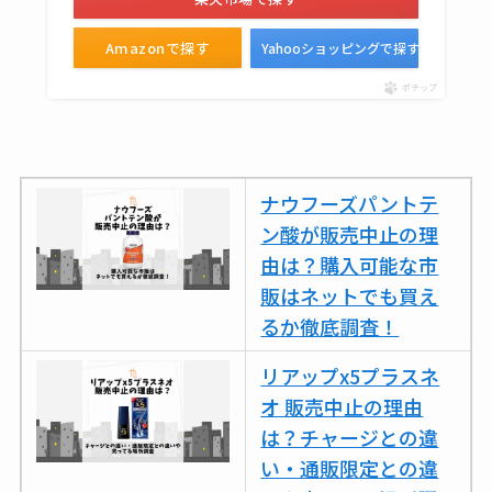
スはコンビニで売っ
てる？薬局やイオン
Amazonで探す
Yahooショッピングで探す
は？おすすめや効果
ポチップ
も調査
ナウフーズパントテ
ン酸が販売中止の理
由は？購入可能な市
販はネットでも買え
るか徹底調査！
リアップx5プラスネ
オ 販売中止の理由
は？チャージとの違
い・通販限定との違