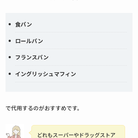
アクアテクトゲルが
売ってる場所はど
食パン
こ？楽天・amazonで
買える？値段や手荒
ロールパン
れの口コミも調査
フランスパン
しまむら布団セット
の料金は？セール・
イングリッシュマフィン
半額になるのはい
つ？激安販売店・通
販も調査
で代用するのがおすすめです。
karseellはどこで売っ
てる？ロフトやハン
ズで買える？楽天や
amazonなど通販の販
どれもスーパーやドラッグストア