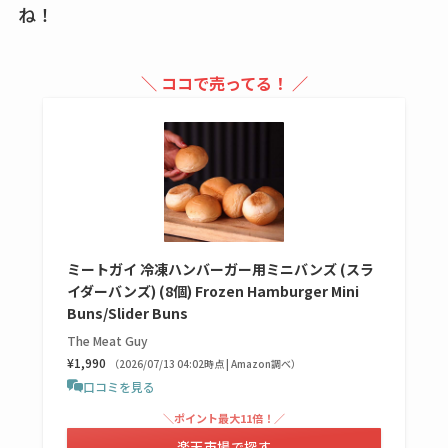
ね！
売ってない？どこで
売ってるか・代替品
など解説
＼ ココで売ってる！ ／
ビタクラフトのウル
トラが廃盤？なぜ？
復刻はある？ウルト
ラカパーは品切れ？
売ってる場所調査
ミートガイ 冷凍ハンバーガー用ミニバンズ (スラ
キーピング販売終了
イダーバンズ) (8個) Frozen Hamburger Mini
理由はなぜ？売って
Buns/Slider Buns
ない？売ってる場所
The Meat Guy
は？代わりの代用品
¥1,990
（2026/07/13 04:02時点 | Amazon調べ）
も調査
口コミを見る
＼ポイント最大11倍！／
クランベリージュー
楽天市場で探す