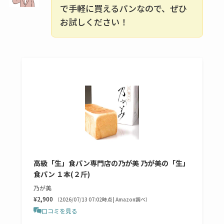
売店も調査
で手軽に買えるパンなので、ぜひ
お試しください！
エッセンシャルフラ
ットが廃盤？なぜ？
売ってない？どこで
売ってるか・代替品
など解説
ビタクラフトのウル
トラが廃盤？なぜ？
復刻はある？ウルト
ラカパーは品切れ？
高級「生」食パン専門店の乃が美 乃が美の「生」
売ってる場所調査
食パン １本(２斤)
キーピング販売終了
乃が美
¥2,900
理由はなぜ？売って
（2026/07/13 07:02時点 | Amazon調べ）
口コミを見る
ない？売ってる場所