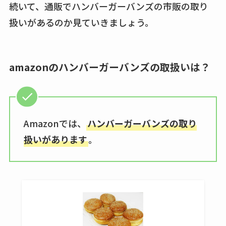
続いて、通販でハンバーガーバンズの市販の取り
アクアテクトゲルが
扱いがあるのか見ていきましょう。
売ってる場所はど
こ？楽天・amazonで
買える？値段や手荒
amazonのハンバーガーバンズの取扱いは？
れの口コミも調査
しまむら布団セット
の料金は？セール・
半額になるのはい
Amazonでは、
ハンバーガーバンズの取り
つ？激安販売店・通
扱いがあります
。
販も調査
karseellはどこで売っ
てる？ロフトやハン
ズで買える？楽天や
amazonなど通販の販