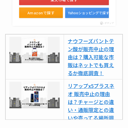
Amazonで探す
Yahooショッピングで探す
ポチップ
ナウフーズパントテ
ン酸が販売中止の理
由は？購入可能な市
販はネットでも買え
るか徹底調査！
リアップx5プラスネ
オ 販売中止の理由
は？チャージとの違
い・通販限定との違
いや売ってる場所調
査