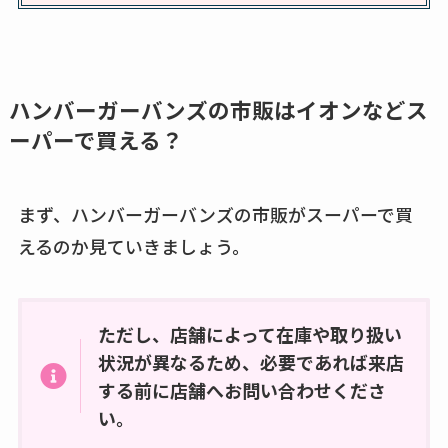
復刻はある？ウルト
ラカパーは品切れ？
売ってる場所調査
ハンバーガーバンズの市販はイオンなどス
キーピング販売終了
ーパーで買える？
理由はなぜ？売って
ない？売ってる場所
は？代わりの代用品
まず、ハンバーガーバンズの市販がスーパーで買
も調査
えるのか見ていきましょう。
クランベリージュー
スはコンビニで売っ
ただし、店舗によって在庫や取り扱い
てる？薬局やイオン
状況が異なるため、必要であれば来店
は？おすすめや効果
する前に店舗へお問い合わせくださ
も調査
い。