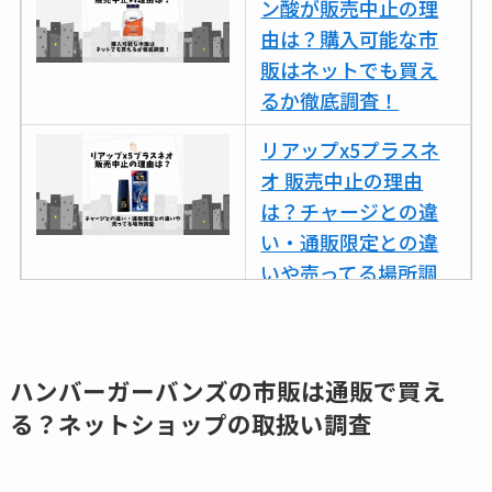
ン酸が販売中止の理
由は？購入可能な市
販はネットでも買え
るか徹底調査！
リアップx5プラスネ
オ 販売中止の理由
は？チャージとの違
い・通販限定との違
いや売ってる場所調
査
ココネシャンプー詰
め替えはどこで売っ
ハンバーガーバンズの市販は通販で買え
てる？ドンキ・ロフ
る？ネットショップの取扱い調査
トなど販売店や安い
通販調査