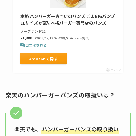
売店も調査
エッセンシャルフラ
本格 ハンバーガー専門店のバンズ ごまBIGバンズ
LLサイズ 6個入 本格バーガー専門店のバンズ
ットが廃盤？なぜ？
ノーブランド品
売ってない？どこで
¥1,880
（2026/07/13 07:02時点 | Amazon調べ）
売ってるか・代替品
口コミを見る
など解説
Amazonで探す
ビタクラフトのウル
ポチップ
トラが廃盤？なぜ？
復刻はある？ウルト
ラカパーは品切れ？
楽天のハンバーガーバンズの取扱いは？
売ってる場所調査
キーピング販売終了
理由はなぜ？売って
ない？売ってる場所
楽天でも、
ハンバーガーバンズの取り扱い