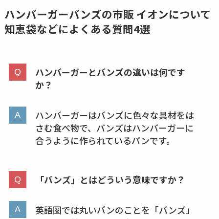
め替えはどこで売っ
ハンバーガーバンズの市販 イオンについて
てる？ドンキ・ロフ
知恵袋などによくある質問4選
トなど販売店や安い
通販調査
ハンバーガーとバンズの違いは何です
アクアテクトゲルが
か？
売ってる場所はど
こ？楽天・amazonで
買える？値段や手荒
ハンバーガーはバンズに色々な具材をは
さむ食べ物で、バンズはハンバーガーに
れの口コミも調査
合うように作られているパンです。
しまむら布団セット
の料金は？セール・
半額になるのはい
「バンズ」とはどういう意味ですか？
つ？激安販売店・通
販も調査
英語圏では丸いパンのことを「バンズ」