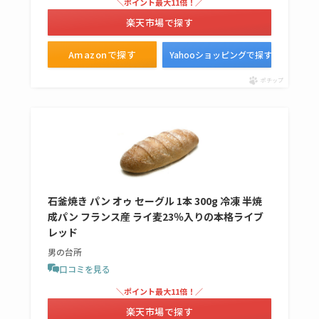
＼ポイント最大11倍！／
楽天市場で探す
Amazonで探す
Yahooショッピングで探す
ポチップ
石釜焼き パン オゥ セーグル 1本 300g 冷凍 半焼
成パン フランス産 ライ麦23％入りの本格ライブ
レッド
男の台所
口コミを見る
＼ポイント最大11倍！／
楽天市場で探す