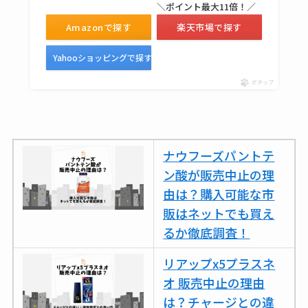
＼ポイント最大11倍！／
売ってない？どこで
Amazonで探す
楽天市場で探す
売ってるか・代替品
など解説
Yahooショッピングで探す
ビタクラフトのウル
ポチップ
トラが廃盤？なぜ？
復刻はある？ウルト
ラカパーは品切れ？
ナウフーズパントテ
売ってる場所調査
ン酸が販売中止の理
キーピング販売終了
由は？購入可能な市
理由はなぜ？売って
販はネットでも買え
ない？売ってる場所
るか徹底調査！
は？代わりの代用品
リアップx5プラスネ
も調査
オ 販売中止の理由
クランベリージュー
は？チャージとの違