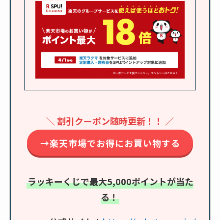
の料金は？セール・
半額になるのはい
つ？激安販売店・通
販も調査
karseellはどこで売っ
てる？ロフトやハン
ズで買える？楽天や
amazonなど通販の販
＼ 割引クーポン随時更新！！ ／
売店も調査
→楽天市場でお得にお買い物する
エッセンシャルフラ
ットが廃盤？なぜ？
売ってない？どこで
ラッキーくじで最大5,000ポイントが当た
売ってるか・代替品
る！
など解説