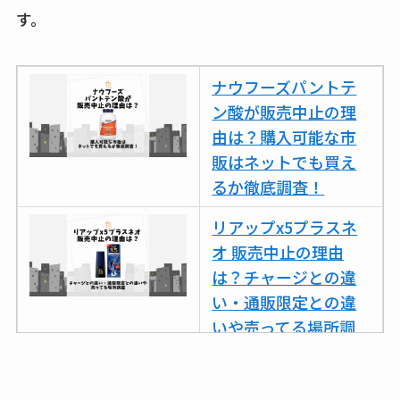
karseellはどこで売っ
す。
てる？ロフトやハン
ズで買える？楽天や
ナウフーズパントテ
amazonなど通販の販
ン酸が販売中止の理
売店も調査
由は？購入可能な市
エッセンシャルフラ
販はネットでも買え
ットが廃盤？なぜ？
るか徹底調査！
売ってない？どこで
リアップx5プラスネ
売ってるか・代替品
オ 販売中止の理由
など解説
は？チャージとの違
ビタクラフトのウル
い・通販限定との違
トラが廃盤？なぜ？
いや売ってる場所調
復刻はある？ウルト
査
ラカパーは品切れ？
ココネシャンプー詰
売ってる場所調査