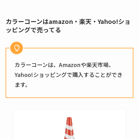
てる？ロフトやハン
ズで買える？楽天や
カラーコーンはamazon・楽天・Yahoo!ショ
amazonなど通販の販
ッピングで売ってる
売店も調査
エッセンシャルフラ
ットが廃盤？なぜ？
売ってない？どこで
カラーコーンは、Amazonや楽天市場、
売ってるか・代替品
Yahoo!ショッピングで購入することができ
など解説
ます。
ビタクラフトのウル
トラが廃盤？なぜ？
復刻はある？ウルト
ラカパーは品切れ？
売ってる場所調査