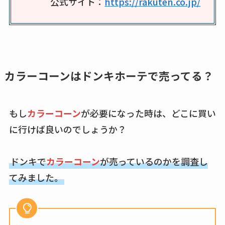
公式サイト：
https://rakuten.co.jp/
ビタクラフトのウル
トラが廃盤？なぜ？
復刻はある？ウルト
ラカパーは品切れ？
売ってる場所調査
カラーコーンはドンキホーテで売ってる？
キーピング販売終了
理由はなぜ？売って
ない？売ってる場所
もし
カラーコーン
が必要になった時は、どこに買い
は？代わりの代用品
に行けば良いのでしょうか？
も調査
ドンキで
カラーコーン
が売っているのかを調査し
クランベリージュー
スはコンビニで売っ
てみました。
てる？薬局やイオン
は？おすすめや効果
も調査