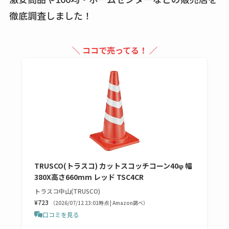
買える？値段や手荒
徹底調査しました！
れの口コミも調査
しまむら布団セット
＼ ココで売ってる！ ／
の料金は？セール・
半額になるのはい
つ？激安販売店・通
販も調査
karseellはどこで売っ
てる？ロフトやハン
ズで買える？楽天や
TRUSCO(トラスコ) カットスコッチコーン40φ 幅
amazonなど通販の販
380X高さ660mm レッド TSC4CR
売店も調査
トラスコ中山(TRUSCO)
¥723
（2026/07/12 23:01時点 | Amazon調べ）
エッセンシャルフラ
口コミを見る
ットが廃盤？なぜ？