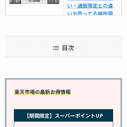
スはコンビニで売っ
い・通販限定との違
てる？薬局やイオン
いや売ってる場所調
は？おすすめや効果
査
も調査
ココネシャンプー詰
め替えはどこで売っ
目次
てる？ドンキ・ロフ
トなど販売店や安い
通販調査
アクアテクトゲルが
売ってる場所はど
楽天市場の最新お得情報
こ？楽天・amazonで
買える？値段や手荒
れの口コミも調査
【期間限定】スーパーポイントUP
しまむら布団セット