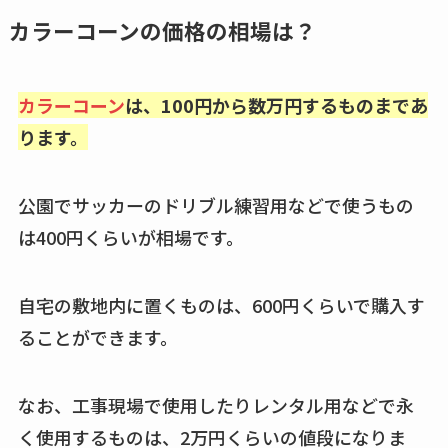
め替えはどこで売っ
カラーコーンの価格の相場は？
てる？ドンキ・ロフ
トなど販売店や安い
カラーコーン
は、100円から数万円するものまであ
通販調査
ります。
アクアテクトゲルが
売ってる場所はど
公園でサッカーのドリブル練習用などで使うもの
こ？楽天・amazonで
は400円くらいが相場です。
買える？値段や手荒
れの口コミも調査
自宅の敷地内に置くものは、600円くらいで購入す
しまむら布団セット
ることができます。
の料金は？セール・
半額になるのはい
つ？激安販売店・通
なお、工事現場で使用したりレンタル用などで永
販も調査
く使用するものは、2万円くらいの値段になりま