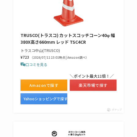
キーピング販売終了
理由はなぜ？売って
ない？売ってる場所
は？代わりの代用品
TRUSCO(トラスコ) カットスコッチコーン40φ 幅
も調査
380X高さ660mm レッド TSC4CR
クランベリージュー
トラスコ中山(TRUSCO)
¥723
スはコンビニで売っ
（2026/07/12 23:01時点 | Amazon調べ）
口コミを見る
てる？薬局やイオン
は？おすすめや効果
＼ポイント最大11倍！／
も調査
Amazonで探す
楽天市場で探す
Yahooショッピングで探す
ポチップ