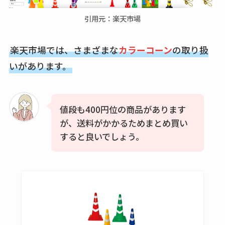
karseellはどこで売っ
引用元：楽天市場
てる？ロフトやハン
ズで買える？楽天や
amazonなど通販の販
楽天市場では、さまざまな
カラーコーン
の取り扱
売店も調査
いがあります。
エッセンシャルフラ
ットが廃盤？なぜ？
値段も400円位の商品があります
売ってない？どこで
が、送料がかかるためまとめ買い
売ってるか・代替品
すると良いでしょう。
など解説
ビタクラフトのウル
トラが廃盤？なぜ？
復刻はある？ウルト
ラカパーは品切れ？
売ってる場所調査