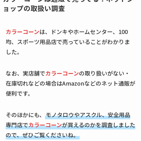
てる？ドンキ・ロフ
ョップの取扱い調査
トなど販売店や安い
通販調査
カラーコーン
は、ドンキやホームセンター、100
アクアテクトゲルが
均、スポーツ用品店で売っていることがわかりま
売ってる場所はど
した。
こ？楽天・amazonで
買える？値段や手荒
れの口コミも調査
なお、実店舗で
カラーコーン
の取り扱いがない・
在庫切れなどの場合はAmazonなどのネット通販が
しまむら布団セット
便利です。
の料金は？セール・
半額になるのはい
つ？激安販売店・通
そのほかにも、
モノタロウやアスクル、安全用品
販も調査
専門店で
カラーコーン
が買えるのかを調査しました
ので、ぜひご覧くださいね。
karseellはどこで売っ