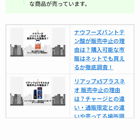
な商品が売っています。
ナウフーズパントテ
ン酸が販売中止の理
由は？購入可能な市
販はネットでも買え
るか徹底調査！
リアップx5プラスネ
オ 販売中止の理由
は？チャージとの違
い・通販限定との違
いや売ってる場所調
査
ココネシャンプー詰