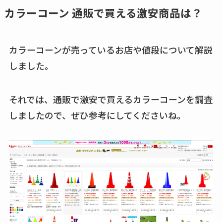
め替えはどこで売っ
カラーコーン 通販で買える激安商品は？
キーピング販売終了
てる？ドンキ・ロフ
理由はなぜ？売って
トなど販売店や安い
ない？売ってる場所
カラーコーンが売っているお店や値段について解説
通販調査
は？代わりの代用品
しました。
アクアテクトゲルが
も調査
売ってる場所はど
クランベリージュー
それでは、通販で激安で買えるカラーコーンを調査
こ？楽天・amazonで
スはコンビニで売っ
しましたので、ぜひ参考にしてくださいね。
買える？値段や手荒
てる？薬局やイオン
れの口コミも調査
は？おすすめや効果
しまむら布団セット
も調査
の料金は？セール・
半額になるのはい
つ？激安販売店・通
販も調査