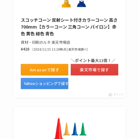
キーピング販売終了
理由はなぜ？売って
スコッチコーン 反射シート付きカラーコーン 高さ
700mm【カラーコーン 三角コーン パイロン】赤
ない？売ってる場所
色 黄色 緑色 青色
は？代わりの代用品
資材・印刷のルネ 楽天市場店
も調査
¥420
（2024/11/15 12:26時点 | 楽天市場調べ）
クランベリージュー
＼ポイント最大11倍！／
スはコンビニで売っ
Amazonで探す
楽天市場で探す
てる？薬局やイオン
Yahooショッピングで探す
は？おすすめや効果
も調査
ポチップ