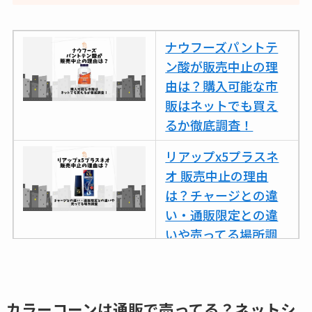
ナウフーズパントテ
ン酸が販売中止の理
由は？購入可能な市
販はネットでも買え
るか徹底調査！
リアップx5プラスネ
オ 販売中止の理由
は？チャージとの違
い・通販限定との違
いや売ってる場所調
査
ココネシャンプー詰
め替えはどこで売っ
カラーコーンは通販で売ってる？ネットシ