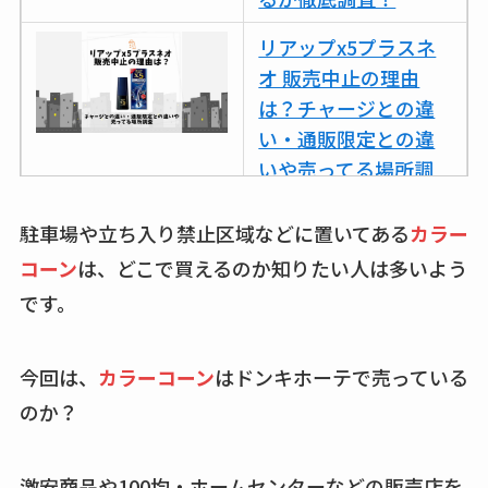
リアップx5プラスネ
オ 販売中止の理由
は？チャージとの違
い・通販限定との違
いや売ってる場所調
査
駐車場や立ち入り禁止区域などに置いてある
カラー
ココネシャンプー詰
コーン
は、どこで買えるのか知りたい人は多いよう
め替えはどこで売っ
です。
てる？ドンキ・ロフ
トなど販売店や安い
通販調査
今回は、
カラーコーン
はドンキホーテで売っている
のか？
アクアテクトゲルが
売ってる場所はど
こ？楽天・amazonで
激安商品や100均・ホームセンターなどの販売店を