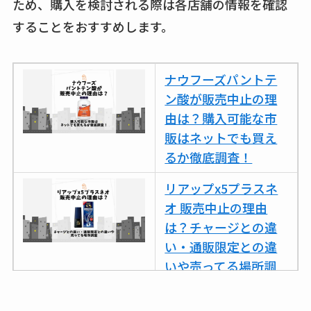
ため、購入を検討される際は各店舗の情報を確認
することをおすすめします。
ナウフーズパントテ
ン酸が販売中止の理
由は？購入可能な市
販はネットでも買え
るか徹底調査！
リアップx5プラスネ
オ 販売中止の理由
は？チャージとの違
い・通販限定との違
いや売ってる場所調
査