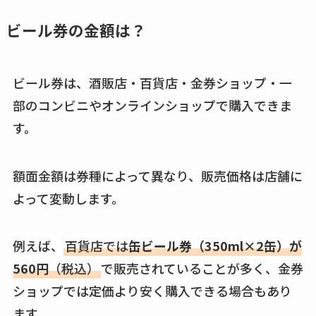
ココネシャンプー詰
め替えはどこで売っ
ビール券の金額は？
てる？ドンキ・ロフ
トなど販売店や安い
ビール券は、酒販店・百貨店・金券ショップ・一
通販調査
部のコンビニやオンラインショップで購入できま
アクアテクトゲルが
す。
売ってる場所はど
こ？楽天・amazonで
額面金額は券種によって異なり、販売価格は店舗に
買える？値段や手荒
れの口コミも調査
よって変動します。
しまむら布団セット
例えば、
百貨店では
缶ビール券（350ml×2缶）が
の料金は？セール・
半額になるのはい
560円
（税込）
で販売されていることが多く、金券
つ？激安販売店・通
ショップでは定価より安く購入できる場合もあり
販も調査
ます。