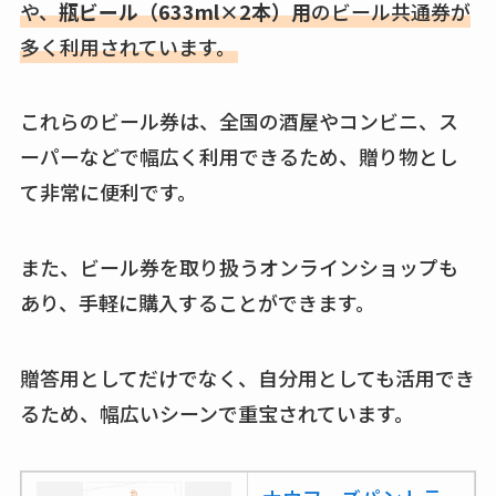
や、
瓶ビール（633ml×2本）用
のビール共通券が
こ？楽天・amazonで
多く利用されています。
買える？値段や手荒
れの口コミも調査
これらのビール券は、全国の酒屋やコンビニ、ス
しまむら布団セット
ーパーなどで幅広く利用できるため、贈り物とし
の料金は？セール・
半額になるのはい
て非常に便利です。
つ？激安販売店・通
販も調査
また、ビール券を取り扱うオンラインショップも
karseellはどこで売っ
あり、手軽に購入することができます。
てる？ロフトやハン
ズで買える？楽天や
贈答用としてだけでなく、自分用としても活用でき
amazonなど通販の販
るため、幅広いシーンで重宝されています。
売店も調査
エッセンシャルフラ