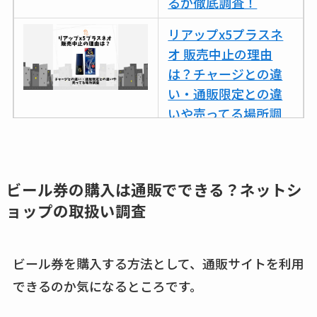
るか徹底調査！
リアップx5プラスネ
オ 販売中止の理由
は？チャージとの違
い・通販限定との違
いや売ってる場所調
査
ココネシャンプー詰
め替えはどこで売っ
ビール券の購入は通販でできる？ネットシ
てる？ドンキ・ロフ
ョップの取扱い調査
トなど販売店や安い
通販調査
ビール券を購入する方法として、通販サイトを利用
アクアテクトゲルが
できるのか気になるところです。
売ってる場所はど
こ？楽天・amazonで