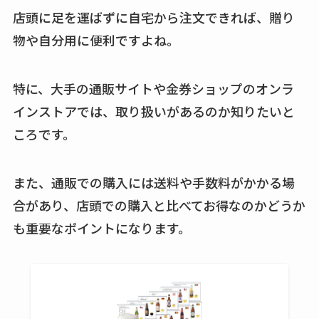
店頭に足を運ばずに自宅から注文できれば、贈り
買える？値段や手荒
れの口コミも調査
物や自分用に便利ですよね。
しまむら布団セット
特に、大手の通販サイトや金券ショップのオンラ
の料金は？セール・
半額になるのはい
インストアでは、取り扱いがあるのか知りたいと
つ？激安販売店・通
ころです。
販も調査
また、通販での購入には送料や手数料がかかる場
karseellはどこで売っ
てる？ロフトやハン
合があり、店頭での購入と比べてお得なのかどうか
ズで買える？楽天や
も重要なポイントになります。
amazonなど通販の販
売店も調査
エッセンシャルフラ
ットが廃盤？なぜ？