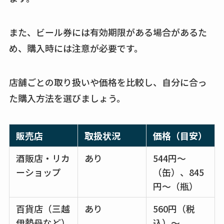
karseellはどこで売っ
てる？ロフトやハン
また、ビール券には有効期限がある場合があるた
ズで買える？楽天や
め、購入時には注意が必要です。
amazonなど通販の販
売店も調査
店舗ごとの取り扱いや価格を比較し、自分に合っ
エッセンシャルフラ
た購入方法を選びましょう。
ットが廃盤？なぜ？
売ってない？どこで
販売店
取扱状況
価格（目安）
売ってるか・代替品
など解説
酒販店・リカ
あり
544円～
ーショップ
（缶）、845
ビタクラフトのウル
円～（瓶）
トラが廃盤？なぜ？
復刻はある？ウルト
百貨店（三越
あり
560円（税
ラカパーは品切れ？
伊勢丹など）
込）～