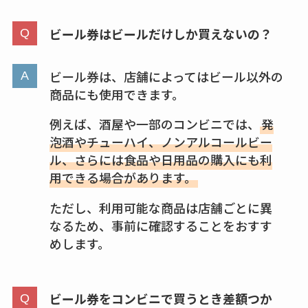
クランベリージュー
通販調査
スはコンビニで売っ
ビール券はビールだけしか買えないの？
アクアテクトゲルが
てる？薬局やイオン
売ってる場所はど
は？おすすめや効果
こ？楽天・amazonで
ビール券は、店舗によってはビール以外の
も調査
買える？値段や手荒
商品にも使用できます。
れの口コミも調査
例えば、酒屋や一部のコンビニでは、
発
泡酒やチューハイ、ノンアルコールビー
しまむら布団セット
ル、さらには食品や日用品の購入にも利
の料金は？セール・
用できる場合があります。
半額になるのはい
つ？激安販売店・通
ただし、利用可能な商品は店舗ごとに異
販も調査
なるため、事前に確認することをおすす
めします。
karseellはどこで売っ
てる？ロフトやハン
ズで買える？楽天や
ビール券をコンビニで買うとき差額つか