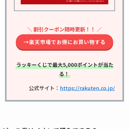
てる？ロフトやハン
ズで買える？楽天や
amazonなど通販の販
＼ 割引クーポン随時更新！！ ／
売店も調査
→楽天市場でお得にお買い物する
エッセンシャルフラ
ットが廃盤？なぜ？
売ってない？どこで
ラッキーくじで最大5,000ポイントが当た
売ってるか・代替品
る！
など解説
公式サイト：
https://rakuten.co.jp/
ビタクラフトのウル
トラが廃盤？なぜ？
復刻はある？ウルト
ラカパーは品切れ？
売ってる場所調査