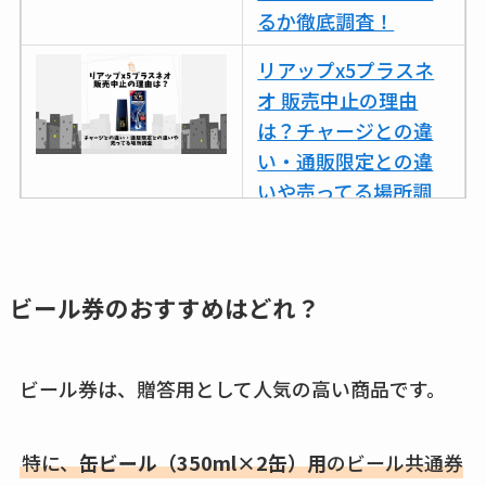
るか徹底調査！
リアップx5プラスネ
オ 販売中止の理由
は？チャージとの違
い・通販限定との違
いや売ってる場所調
査
ココネシャンプー詰
め替えはどこで売っ
ビール券のおすすめ
はどれ？
てる？ドンキ・ロフ
トなど販売店や安い
ビール券は、贈答用として人気の高い商品です。
通販調査
アクアテクトゲルが
特に、
缶ビール（350ml×2缶）用
のビール共通券
売ってる場所はど