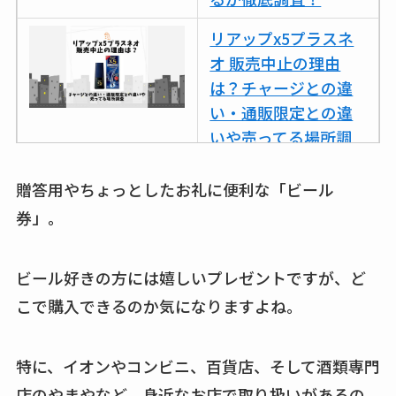
リアップx5プラスネ
オ 販売中止の理由
は？チャージとの違
い・通販限定との違
いや売ってる場所調
査
贈答用やちょっとしたお礼に便利な「ビール
ココネシャンプー詰
券」。
め替えはどこで売っ
てる？ドンキ・ロフ
トなど販売店や安い
ビール好きの方には嬉しいプレゼントですが、ど
通販調査
こで購入できるのか気になりますよね。
アクアテクトゲルが
売ってる場所はど
特に、イオンやコンビニ、百貨店、そして酒類専門
こ？楽天・amazonで
店のやまやなど、身近なお店で取り扱いがあるの