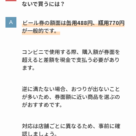
amazonなど通販の販
ないで買うには？
売店も調査
ビール券の額面は
缶用488円
、
瓶用770円
エッセンシャルフラ
が一般的です。
ットが廃盤？なぜ？
売ってない？どこで
売ってるか・代替品
コンビニで使用する際、購入額が券面を
など解説
超えると差額を現金で支払う必要があり
ます。
ビタクラフトのウル
トラが廃盤？なぜ？
復刻はある？ウルト
逆に満たない場合、おつりが出ないこと
ラカパーは品切れ？
が多いため、券面額に近い商品を選ぶの
がおすすめです。
売ってる場所調査
キーピング販売終了
対応は店舗ごとに異なるため、事前に確
理由はなぜ？売って
認しましょう。
ない？売ってる場所