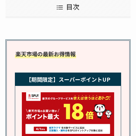
め替えはどこで売っ
目次
てる？ドンキ・ロフ
トなど販売店や安い
通販調査
アクアテクトゲルが
売ってる場所はど
楽天市場の最新お得情報
こ？楽天・amazonで
買える？値段や手荒
れの口コミも調査
【期間限定】スーパーポイントUP
しまむら布団セット
の料金は？セール・
半額になるのはい
つ？激安販売店・通
販も調査
karseellはどこで売っ