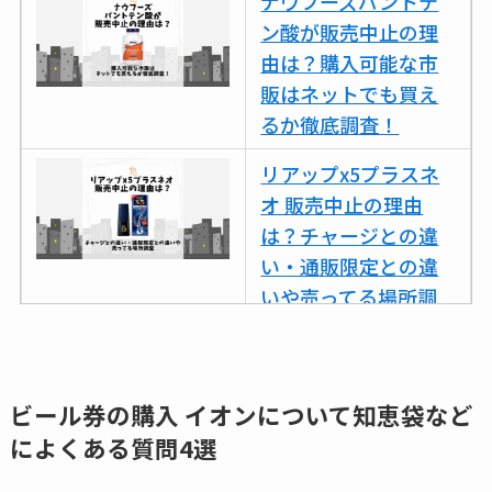
ナウフーズパントテ
ットが廃盤？なぜ？
ン酸が販売中止の理
売ってない？どこで
由は？購入可能な市
売ってるか・代替品
販はネットでも買え
など解説
るか徹底調査！
ビタクラフトのウル
リアップx5プラスネ
トラが廃盤？なぜ？
オ 販売中止の理由
復刻はある？ウルト
は？チャージとの違
ラカパーは品切れ？
い・通販限定との違
売ってる場所調査
いや売ってる場所調
キーピング販売終了
査
理由はなぜ？売って
ココネシャンプー詰
ない？売ってる場所
め替えはどこで売っ
ビール券の購入 イオンについて
知恵袋など
は？代わりの代用品
てる？ドンキ・ロフ
によくある質問4選
も調査
トなど販売店や安い