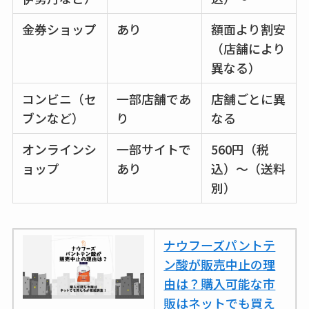
売ってる場所調査
金券ショップ
あり
額面より割安
キーピング販売終了
（店舗により
理由はなぜ？売って
異なる）
ない？売ってる場所
は？代わりの代用品
コンビニ（セ
一部店舗であ
店舗ごとに異
も調査
ブンなど）
り
なる
クランベリージュー
オンラインシ
一部サイトで
560円（税
スはコンビニで売っ
ョップ
あり
込）～（送料
てる？薬局やイオン
別）
は？おすすめや効果
も調査
ナウフーズパントテ
ン酸が販売中止の理
由は？購入可能な市
販はネットでも買え