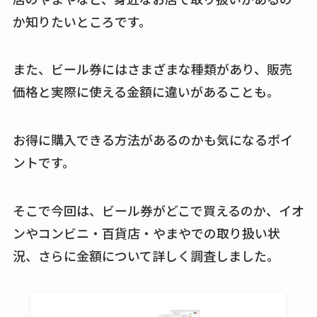
買える？値段や手荒
か知りたいところです。
れの口コミも調査
しまむら布団セット
また、ビール券にはさまざまな種類があり、販売
の料金は？セール・
価格と実際に使える金額に違いがあることも。
半額になるのはい
つ？激安販売店・通
お得に購入できる方法があるのかも気になるポイ
販も調査
ントです。
karseellはどこで売っ
てる？ロフトやハン
そこで今回は、ビール券がどこで買えるのか、イオ
ズで買える？楽天や
ンやコンビニ・百貨店・やまやでの取り扱い状
amazonなど通販の販
況、さらに金額について詳しく調査しました。
売店も調査
エッセンシャルフラ
ットが廃盤？なぜ？