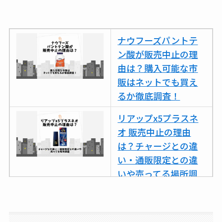
スはコンビニで売っ
てる？薬局やイオン
は？おすすめや効果
ナウフーズパントテ
も調査
ン酸が販売中止の理
由は？購入可能な市
販はネットでも買え
るか徹底調査！
リアップx5プラスネ
オ 販売中止の理由
は？チャージとの違
い・通販限定との違
いや売ってる場所調
査
ココネシャンプー詰