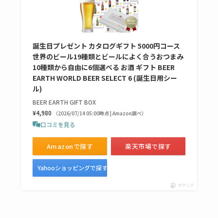
売ってない？どこで
売ってるか・代替品
など解説
誕生日プレゼント カタログギフト 5000円コース
世界のビール19種類とビールによく合うおつまみ
ビタクラフトのウル
10種類から自由に6個選べる お酒 ギフト BEER
トラが廃盤？なぜ？
EARTH WORLD BEER SELECT 6 (誕生日用シー
復刻はある？ウルト
ル)
ラカパーは品切れ？
BEER EARTH GIFT BOX
売ってる場所調査
¥4,980
（2026/07/14 05:00時点 | Amazon調べ）
口コミを見る
キーピング販売終了
Amazonで探す
楽天市場で探す
理由はなぜ？売って
ない？売ってる場所
Yahooショッピングで探す
は？代わりの代用品
ポチップ
も調査
クランベリージュー