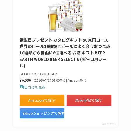
売ってない？どこで
売ってるか・代替品
など解説
ビタクラフトのウル
誕生日プレゼント カタログギフト 5000円コース
トラが廃盤？なぜ？
世界のビール19種類とビールによく合うおつまみ
復刻はある？ウルト
10種類から自由に6個選べる お酒 ギフト BEER
ラカパーは品切れ？
EARTH WORLD BEER SELECT 6 (誕生日用シー
ル)
売ってる場所調査
BEER EARTH GIFT BOX
キーピング販売終了
¥4,980
（2026/07/14 05:00時点 | Amazon調べ）
口コミを見る
理由はなぜ？売って
ない？売ってる場所
Amazonで探す
楽天市場で探す
は？代わりの代用品
も調査
Yahooショッピングで探す
ポチップ
クランベリージュー