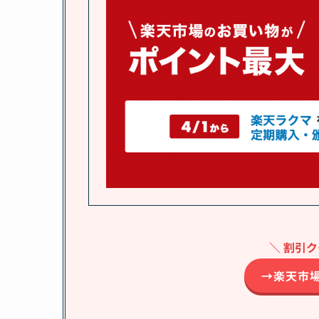
＼ 割引
→楽天市