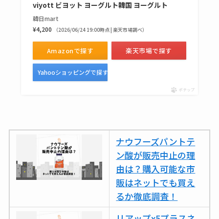
スはコンビニで売っ
viyott ビヨット ヨーグルト韓国 ヨーグルト
てる？薬局やイオン
韓日mart
¥4,200
（2026/06/24 19:00時点 | 楽天市場調べ）
は？おすすめや効果
も調査
Amazonで探す
楽天市場で探す
Yahooショッピングで探す
ポチップ
ナウフーズパントテ
ン酸が販売中止の理
由は？購入可能な市
販はネットでも買え
るか徹底調査！
リアップx5プラスネ