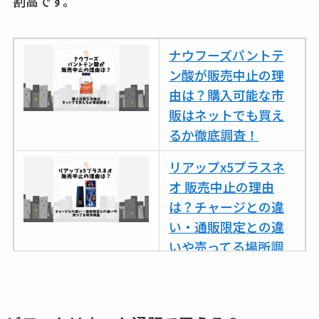
割高です。
売ってない？どこで
売ってるか・代替品
など解説
ナウフーズパントテ
ン酸が販売中止の理
ビタクラフトのウル
由は？購入可能な市
トラが廃盤？なぜ？
販はネットでも買え
復刻はある？ウルト
るか徹底調査！
ラカパーは品切れ？
売ってる場所調査
リアップx5プラスネ
オ 販売中止の理由
キーピング販売終了
は？チャージとの違
理由はなぜ？売って
い・通販限定との違
ない？売ってる場所
いや売ってる場所調
は？代わりの代用品
査
も調査
ココネシャンプー詰
クランベリージュー
め替えはどこで売っ