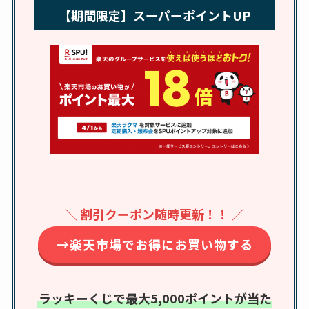
れの口コミも調査
【期間限定】スーパーポイントUP
しまむら布団セット
の料金は？セール・
半額になるのはい
つ？激安販売店・通
販も調査
karseellはどこで売っ
てる？ロフトやハン
ズで買える？楽天や
amazonなど通販の販
＼ 割引クーポン随時更新！！ ／
売店も調査
→楽天市場でお得にお買い物する
エッセンシャルフラ
ットが廃盤？なぜ？
売ってない？どこで
ラッキーくじで最大5,000ポイントが当た
売ってるか・代替品