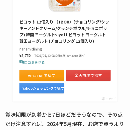
てる？ロフトやハン
ズで買える？楽天や
ビヨット 12個入り （1BOX）(チョコリング/クッ
amazonなど通販の販
キーアンドクリーム/クランチボウル/チョコポッ
売店も調査
プ) 韓国 ヨーグルトviyott ビヨット ヨーグルト
韓国ヨーグルト (チョコリング 12個入り)
エッセンシャルフラ
nanamidining
ットが廃盤？なぜ？
¥3,750
（2026/07/12 08:02時点 | Amazon調べ）
売ってない？どこで
口コミを見る
売ってるか・代替品
Amazonで探す
楽天市場で探す
など解説
Yahooショッピングで探す
ビタクラフトのウル
トラが廃盤？なぜ？
ポチップ
復刻はある？ウルト
ラカパーは品切れ？
賞味期限が到着から7日ほどだそうなので、その点
売ってる場所調査
だけ注意すれば、2024年5月現在、お店で買うより