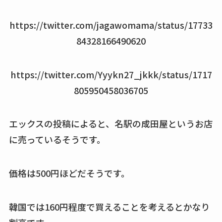
買える？値段や手荒
れの口コミも調査
https://twitter.com/jagawomama/status/17733
84328166490620
しまむら布団セット
の料金は？セール・
半額になるのはい
https://twitter.com/Yyykn27_jkkk/status/1717
つ？激安販売店・通
805950458036705
販も調査
karseellはどこで売っ
エックスの投稿によると、名駅の成田屋というお店
てる？ロフトやハン
に売っているそうです。
ズで買える？楽天や
amazonなど通販の販
価格は500円ほどだそうです。
売店も調査
エッセンシャルフラ
韓国では160円程度で買えることを考えるとかなり
ットが廃盤？なぜ？