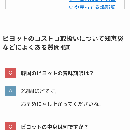
も調査
いや売ってる場所調
査
ココネシャンプー詰
め替えはどこで売っ
ビヨットのコストコ取扱いについて
知恵袋
てる？ドンキ・ロフ
などによくある質問4選
トなど販売店や安い
通販調査
韓国のビヨットの賞味期限は？
アクアテクトゲルが
売ってる場所はど
こ？楽天・amazonで
2週間ほどです。
買える？値段や手荒
お早めに召し上がってくださいね。
れの口コミも調査
しまむら布団セット
ビヨットの中身は何ですか？
の料金は？セール・