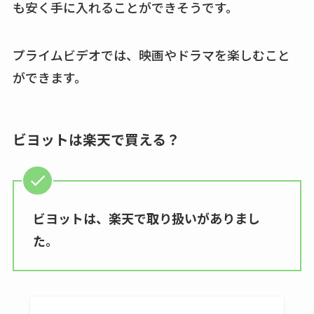
も安く手に入れることができそうです。
キーピング販売終了
理由はなぜ？売って
ない？売ってる場所
プライムビデオでは、映画やドラマを楽しむこと
は？代わりの代用品
ができます。
も調査
クランベリージュー
ビヨットは楽天で買える？
スはコンビニで売っ
てる？薬局やイオン
は？おすすめや効果
も調査
ビヨットは、楽天で取り扱いがありまし
た。