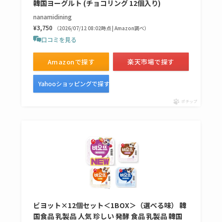
韓国ヨーグルト (チョコリング 12個入り)
売ってない？どこで
nanamidining
売ってるか・代替品
¥3,750
（2026/07/12 08:02時点 | Amazon調べ）
など解説
口コミを見る
ビタクラフトのウル
Amazonで探す
楽天市場で探す
トラが廃盤？なぜ？
Yahooショッピングで探す
復刻はある？ウルト
ラカパーは品切れ？
ポチップ
売ってる場所調査
キーピング販売終了
理由はなぜ？売って
ない？売ってる場所
は？代わりの代用品
も調査
ビヨット×12個セット＜1BOX＞（選べる味） 韓
クランベリージュー
国食品 乳製品 人気 珍しい 発酵 食品 乳製品 韓国