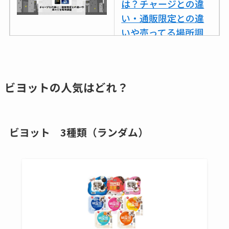
は？チャージとの違
い・通販限定との違
いや売ってる場所調
査
ココネシャンプー詰
め替えはどこで売っ
ビヨットの
人気はどれ？
てる？ドンキ・ロフ
トなど販売店や安い
通販調査
ビヨット 3種類（ランダム）
アクアテクトゲルが
売ってる場所はど
こ？楽天・amazonで
買える？値段や手荒
れの口コミも調査