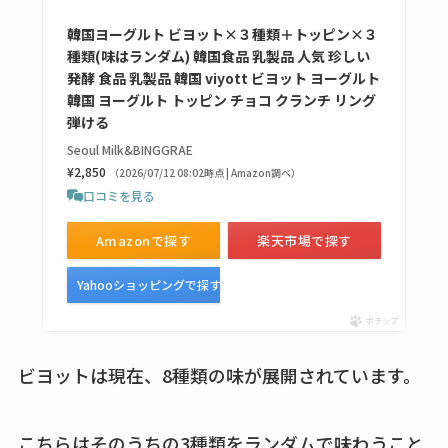
しまむら布団セット
の料金は？セール・
韓国ヨーグルト ビヨット×３種類＋トッピン×３
半額になるのはい
種類(味はランダム) 韓国食品 乳製品 人気 珍しい
発酵 食品 乳製品 韓国 viyott ビヨット ヨーグルト
つ？激安販売店・通
韓国 ヨーグルト トッピン チョコ クランチ リング
販も調査
弾ける
Seoul Milk&BINGGRAE
karseellはどこで売っ
¥2,850
（2026/07/12 08:02時点 | Amazon調べ）
てる？ロフトやハン
口コミを見る
ズで買える？楽天や
amazonなど通販の販
Amazonで探す
楽天市場で探す
売店も調査
Yahooショッピングで探す
エッセンシャルフラ
ポチップ
ットが廃盤？なぜ？
売ってない？どこで
ビヨットは現在、8種類の味が展開されています。
売ってるか・代替品
など解説
こちらはそのうちの3種類をランダムで味わうこと