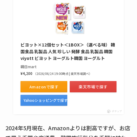
ビヨット×12個セット＜1BOX＞（選べる味） 韓
国食品 乳製品 人気 珍しい 発酵 食品 乳製品 韓国
viyott ビヨット ヨーグルト韓国 ヨーグルト
韓日mart
¥4,200
（2026/06/24 19:00時点 | 楽天市場調べ）
Amazonで探す
楽天市場で探す
Yahooショッピングで探す
ポチップ
2024年5月現在、Amazonよりは割高ですが、お店