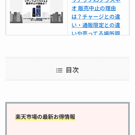
オ 販売中止の理由
は？チャージとの違
い・通販限定との違
いや売ってる場所調
査
ココネシャンプー詰
め替えはどこで売っ
目次
てる？ドンキ・ロフ
トなど販売店や安い
通販調査
アクアテクトゲルが
売ってる場所はど
楽天市場の最新お得情報
こ？楽天・amazonで
買える？値段や手荒