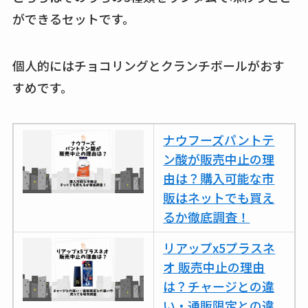
ビタクラフトのウル
ができるセットです。
トラが廃盤？なぜ？
復刻はある？ウルト
個人的にはチョコリングとクランチボールがおす
ラカパーは品切れ？
すめです。
売ってる場所調査
キーピング販売終了
ナウフーズパントテ
理由はなぜ？売って
ン酸が販売中止の理
ない？売ってる場所
由は？購入可能な市
は？代わりの代用品
販はネットでも買え
も調査
るか徹底調査！
クランベリージュー
リアップx5プラスネ
スはコンビニで売っ
オ 販売中止の理由
てる？薬局やイオン
は？チャージとの違
は？おすすめや効果
い・通販限定との違