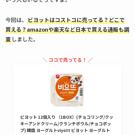
買える？値段や手荒
れの口コミも調査
今回は、
ビヨットはコストコに売ってる？どこで
しまむら布団セット
買える？amazonや楽天など日本で買える通販も調
の料金は？セール・
査
しました。
半額になるのはい
つ？激安販売店・通
＼ ココで売ってる！ ／
販も調査
karseellはどこで売っ
てる？ロフトやハン
ズで買える？楽天や
amazonなど通販の販
売店も調査
ビヨット 12個入り （1BOX）(チョコリング/クッ
エッセンシャルフラ
キーアンドクリーム/クランチボウル/チョコポッ
プ) 韓国 ヨーグルトviyott ビヨット ヨーグルト
ットが廃盤？なぜ？