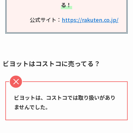
る！
など解説
公式サイト：
https://rakuten.co.jp/
ビタクラフトのウル
トラが廃盤？なぜ？
復刻はある？ウルト
ラカパーは品切れ？
売ってる場所調査
ビヨットはコストコに売ってる？
キーピング販売終了
理由はなぜ？売って
ない？売ってる場所
は？代わりの代用品
ビヨットは、コストコでは取り扱いがあり
も調査
ませんでした。
クランベリージュー
スはコンビニで売っ
てる？薬局やイオン