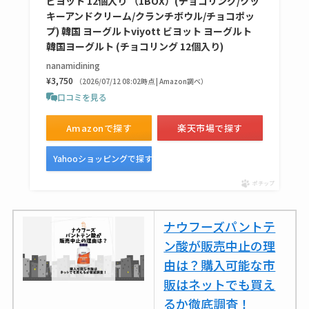
ビヨット 12個入り （1BOX）(チョコリング/クッ
キーアンドクリーム/クランチボウル/チョコポッ
プ) 韓国 ヨーグルトviyott ビヨット ヨーグルト
韓国ヨーグルト (チョコリング 12個入り)
nanamidining
¥3,750
（2026/07/12 08:02時点 | Amazon調べ）
口コミを見る
Amazonで探す
楽天市場で探す
Yahooショッピングで探す
ポチップ
ナウフーズパントテ
ン酸が販売中止の理
由は？購入可能な市
販はネットでも買え
るか徹底調査！