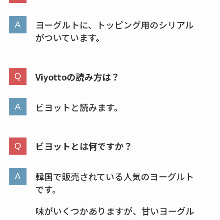
半額になるのはい
つ？激安販売店・通
ヨーグルトに、トッピング用のシリアル
販も調査
がついています。
karseellはどこで売っ
てる？ロフトやハン
Viyottoの読み方は？
ズで買える？楽天や
amazonなど通販の販
ビヨットと読みます。
売店も調査
エッセンシャルフラ
ビヨットとは何ですか？
ットが廃盤？なぜ？
売ってない？どこで
韓国で販売されている人気のヨーグルト
売ってるか・代替品
です。
など解説
味がいくつかありますが、甘いヨーグル
ビタクラフトのウル