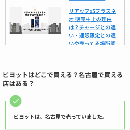
リアップx5プラスネ
オ 販売中止の理由
は？チャージとの違
い・通販限定との違
いや売ってる場所調
査
ココネシャンプー詰
め替えはどこで売っ
ビヨットはどこで買える？名古屋で買える
てる？ドンキ・ロフ
店はある？
トなど販売店や安い
通販調査
アクアテクトゲルが
ビヨットは、名古屋で売っていました。
売ってる場所はど
こ？楽天・amazonで