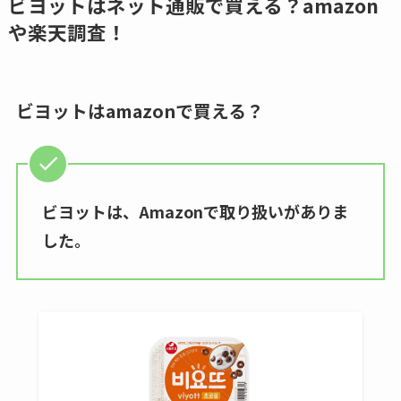
ビヨットはネット通販で買える？amazon
スはコンビニで売っ
てる？ドンキ・ロフ
や楽天調査！
てる？薬局やイオン
トなど販売店や安い
は？おすすめや効果
通販調査
も調査
ビヨットはamazonで買える？
アクアテクトゲルが
売ってる場所はど
こ？楽天・amazonで
買える？値段や手荒
ビヨットは、Amazonで取り扱いがありま
れの口コミも調査
した。
しまむら布団セット
の料金は？セール・
半額になるのはい
つ？激安販売店・通
販も調査
karseellはどこで売っ