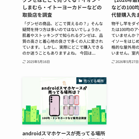
しまむら・イトーヨーカドーなどの
などの100
取扱店を調査
代替購入先
「グンゼの商品、どこで買えるの？」そんな
物干し竿をダ
疑問を持つ方は多いのではないでしょうか。
たは100均の
肌着やストッキングで知られるグンゼは、品
ていませんか？
質の高さと着心地の良さで多くの人に愛され
イソーをはじめ
ています。 しかし、実際にどこで購入できる
格的な屋外用
のか迷うこともありますよね。 今回は...
いません。室内
2025年5月16日
2026年5月27日
売ってる場所
androidスマホケースが売ってる場所