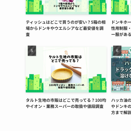
ティッシュはどこで買うのが安い？5箱の相
ドンキホ
場からドンキやウエルシアなど最安値を調
性用制服
査
ー服があ
タルト生地の市販はどこで売ってる？100均
ハッカ油
やイオン・業務スーパーの取扱や値段調査
やドンキ
方まで解