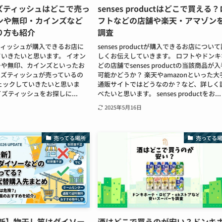
ズティッシュはどこで売っ
senses productはどこで買える？
ンや無印・カインズなど
フトなどの店舗や楽天・アマゾン
り方も紹介
調査
ティッシュが購入できるお店に
senses productが購入できるお店につい
いきたいと思います。 イオン
しくお伝えしていきます。 ロフトやドンキ
ーや無印、カインズといったお
どの店舗でsenses productの当該商品が
イズティッシュが売っているの
可能かどうか？ 楽天やamazonといった大
ェックしていきたいと思いま
通販サイトではどうなのか？など、詳しく
イズティッシュをお探しに...
べたいと思います。 senses productをお...
2025年5月16日
売ってる場所
売ってる
最新】物干し竿はダイソー
酒はどこで買うのが安い？ドンキ