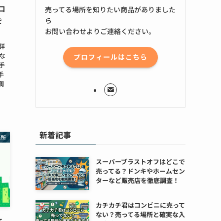
ロ
売ってる場所を知りたい商品がありました
を
ら
お問い合わせよりご連絡ください。
て詳
な
プロフィールはこちら
入手
手
調
新着記事
場所
スーパーブラストオフはどこで
売ってる？ドンキやホームセン
ターなど販売店を徹底調査！
カチカチ君はコンビニに売って
ない？売ってる場所と確実な入
ホ