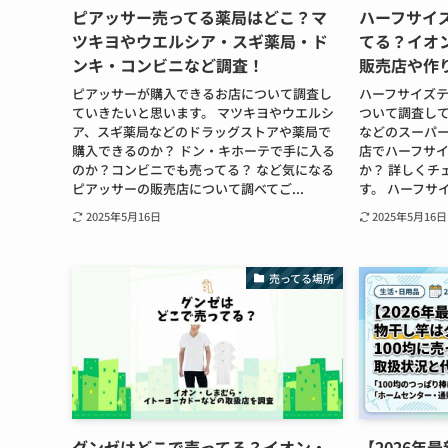
ピアッサー売ってる薬局はどこ？マ
ハーフサイ
ツキヨやウエルシア・スギ薬局・ド
てる？イオ
ンキ・コンビニなど調査！
販売店や作
ピアッサーが購入できるお店について調査し
ハーフサイズ
ていきたいと思います。 マツキヨやウエルシ
ついて調査して
ア、スギ薬局などのドラッグストアや薬局で
などのスーパ
購入できるのか？ ドン・キホーテで手に入る
店でハーフサ
のか？コンビニでも売ってる？ など気になる
か？ 詳しくチ
ピアッサーの販売店について調べてご...
す。 ハーフサ
2025年5月16日
2025年5月16日
売ってる場所
グンゼはどこで売ってる？イオン・
【2026年