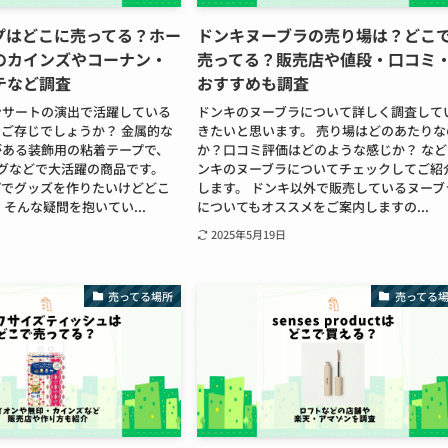
プはどこに売ってる？ホー
ドンキヌーブラの売り場は？どこ
のカインズやコーナン・
売ってる？販売店や値段・口コミ
テなど調査
おすすめも調査
ンサートの演出で活躍している
ドンキのヌーブラについて詳しく調査して
ご存じでしょうか？ 金属的な
きたいと思います。 売り場はどのあたりな
がある装飾用の粘着テープで、
か？口コミ評価はどのような感じか？ など
ングなどで大活躍の商品です。
ンキのヌーブラについてチェックしてご紹
プでグッズを作りたいけどどこ
します。 ドンキ以外で販売しているヌーブ
 そんな疑問を抱いてい...
についてもオススメをご案内しますの...
2025年5月19日
売ってる場所
売ってる