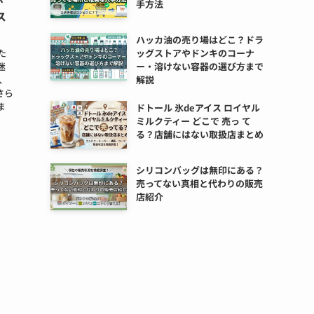
手方法
ス
ハッカ油の売り場はどこ？ドラ
た
ッグストアやドンキのコーナ
迷
ー・溶けない容器の選び方まで
、
解説
さら
ま
ドトール 氷deアイス ロイヤル
ミルクティー どこで 売っ て
る？店舗にはない取扱店まとめ
シリコンバッグは無印にある？
売ってない真相と代わりの販売
店紹介