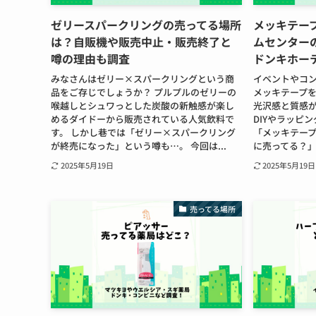
ゼリースパークリングの売ってる場所
メッキテー
は？自販機や販売中止・販売終了と
ムセンター
噂の理由も調査
ドンキホー
みなさんはゼリー×スパークリングという商
イベントやコ
品をご存じでしょうか？ プルプルのゼリーの
メッキテープを
喉越しとシュワっとした炭酸の新触感が楽し
光沢感と質感
めるダイドーから販売されている人気飲料で
DIYやラッピ
す。 しかし巷では「ゼリー×スパークリング
「メッキテー
が終売になった」という噂も…。 今回は...
に売ってる？」
2025年5月19日
2025年5月19日
売ってる場所